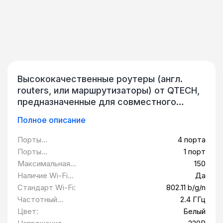
Высококачественные роутеры (англ.
routers, или маршрутизаторы) от QTECH,
предназначенные для совместного
доступа в Интернет оборудования
Полное описание
локальных домашних, корпоративных,
ведомственных и промышленных сетей.
Порты
4 порта
Каталог оборудования включает
10/100BASE-T
Порты
1 порт
компактные устройства, получающие
(LAN):
10/100BASE-T
Максимальная
150
доступ к интернет-каналу оператора
(WAN):
скорость
Наличие Wi-Fi
Да
связи и «раздающие» доступ к Интернет-
соединения Wi-Fi,
модуля:
Стандарт Wi-Fi:
802.11 b/g/n
Мбит/с:
сети на стороне клиента по различных
Частотный
2.4 ГГц
технологиям, что позволяет подобрать
диапазон:
Цвет:
Белый
оптимальное решение для конкретной