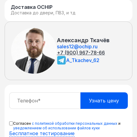
множеством других возможностей,
Доставка OCHIP
Доставка до двери, ПВЗ, и тд
наличие которых, с
высокопроизводительными
процессорами, позволяет отнести
данные устройства к классу
Александр Ткачёв
оборудования последнего поколения.
sales12@ochip.ru
+7 (900) 967-78-66
A_Tkachev_62
Согласен
с политикой обработки персональных данных
и
уведомлением об использовании файлов куки
Бесплатное тестирование