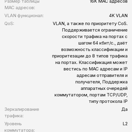
Размер таблицы
16K MAC адресов
MAC адресов:
VLAN функционал:
4K VLAN
QoS:
VLAN, а также по приоритету CoS.
Поддерживается ограничение
скорости трафика на портах с
шагом 64 кбит/c., даёт
возможность классификации и
приоритезации до 8 типов трафика
на портах. Классификация может
вестись по MAC адресам и IP
адресам отправителя и
получателя, Поддержка
аппаратных очередей
коммутатором, портам TCP/UDP,
типу протокола IP
Зеркалирование
Да
трафика:
Уровень
L2
коммутатора: