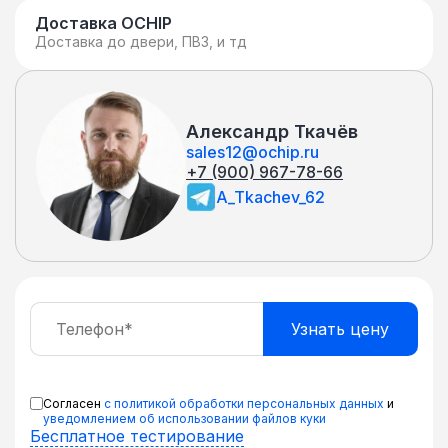
TCP/UDP-портам и т.д., возможность
Доставка OCHIP
Доставка до двери, ПВЗ, и тд
регулировки пропускной способности
каждого порта. • Поддержка
протоколов управления SSHv2, SNMPv3,
Telnet, обеспечивающих защиту
Александр Ткачёв
коммутаторов от несанкционированного
sales12@ochip.ru
доступа. Модельный ряд Коммутаторы
+7 (900) 967-78-66
сети Ethernet модельного ряда QSW-2910
A_Tkachev_62
представлены несколькими
модификациями, отличающимися
плотностью портов, типом
электропитания (переменное или
постоянное напряжение) и некоторыми
функциональными возможностями.
Описание моделей можно взять из
информации для заказа, размещённой на
сайте.
Согласен
с политикой обработки персональных данных
и
уведомлением об использовании файлов куки
Бесплатное тестирование