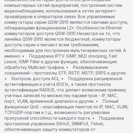
компьютерных сетей предприятий, построения систем
видеонаблюдения, использования в сетях интернет-
провайдеров и операторов связи. Все управляемые
коммутаторы серии QSW-2910 являются свичами доступа,
обладающими функционалом L2+. Особенности Ethernet
коммутаторов доступа QSW-2910 Несмотря на то, что
линейка QSW-2910 является бюджетной, коммутаторы
доступа серии отвечают всем требованиям,
необходимым для построения мультисервисных сетей. А
именно: • Поддержка IPTV: IGMP, MLD snooping, Fast
Leave, IGMP Filter и другие функции, обеспечивающие
обработку Multicast-трафика; • Резервирование
соединений – протоколы STP, RSTP, MSTP, ERPS и другие;
• Контроль доступа ACL; • Поддержка расширенной
аутентификации и учёта 802.1x, а также протокола
аутентификации RADIUS, что делает возможным привязку
учётных записей по множеству параметров – IP, MAC,
порт, VLAN, временной диапазон и другие. • Полный
функционал QoS – классификация пакетов по IP, MAC, VLAN,
TCP/UDP-портам и т.д., возможность регулировки
пропускной способности каждого порта. • Поддержка
протоколов управления SSHv2, SNMPv3, Telnet,
обеспечивающих защиту коммутаторов от