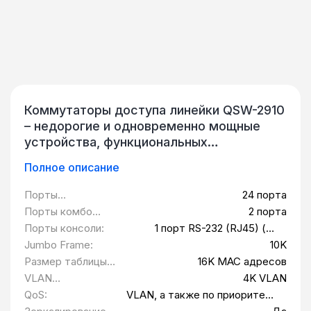
Коммутаторы доступа линейки QSW-2910
– недорогие и одновременно мощные
устройства, функциональных
возможностей которых достаточно для
Полное описание
создания компьютерных сетей
предприятий, построения систем
Порты
24 порта
видеонаблюдения, использования в
10/100BASE-T:
Порты комбо
2 порта
сетях интернет-провайдеров и
1000BASE-TSFP:
Порты консоли:
1 порт RS-232 (RJ45) (на
операторов связи. Все управляемые
передней панели)
Jumbo Frame:
10K
коммутаторы серии QSW-2910 являются
Размер таблицы
16K MAC адресов
свичами доступа, обладающими
MAC адресов:
VLAN
4K VLAN
функционалом L2+. Особенности Ethernet
функционал:
QoS:
VLAN, а также по приоритету
коммутаторов доступа QSW-2910
CoS. Поддерживается