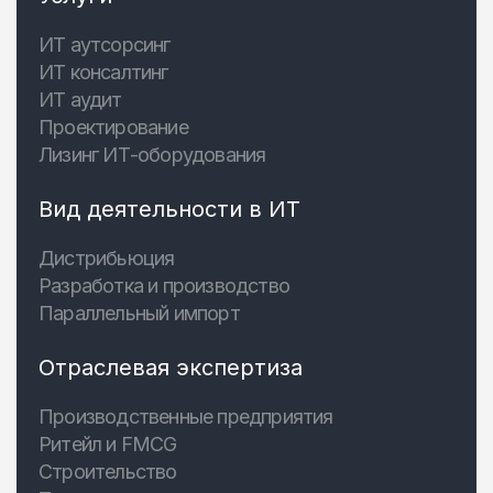
ИТ аутсорсинг
ИТ консалтинг
ИТ аудит
Проектирование
Лизинг ИТ-оборудования
Вид деятельности в ИТ
Дистрибьюция
Разработка и производство
Параллельный импорт
Отраслевая экспертиза
Производственные предприятия
Ритейл и FMCG
Строительство