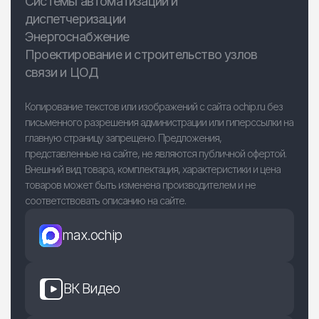
Системы автоматизации и
диспетчеризации
Энергоснабжение
Проектирование и строительство узлов
связи и ЦОД
Копирование текстов или изображений с сайта ochip.ru без
письменного разрешения администрации или гиперссылки на
главную страницу запрещено. Предложения,
представленные на сайте, не являются публичной офертой.
Внешний вид товара, комплектация, характеристики и цена
товаров может быть изменена производителем и не
соответствовать описанию на сайте.
max.ochip
ВК Видео