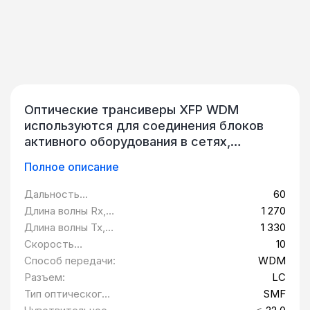
Оптические трансиверы XFP WDM
используются для соединения блоков
активного оборудования в сетях,
использующих технологию
Полное описание
спектрального уплотнения каналов.
Модули берут на себя задачу приема и
Дальность
60
передачи оптического сигнала для
передачи, км:
Длина волны Rx,
1 270
дальнейшего преобразования его в
нм:
Длина волны Tx,
1 330
электрический. Поддерживается работа
нм:
Скорость
10
в WDM-сетях на скорости 10 Гбит/с. Для
передачи данных,
Способ передачи:
WDM
организации линии используется
Гбит/c:
Разъем:
LC
одномодовое оптоволокно.
Тип оптического
SMF
волокна: