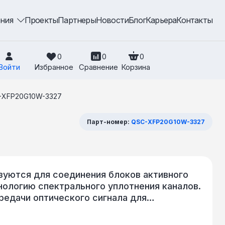
ения
Проекты
Партнеры
Новости
Блог
Карьера
Контакты
0
0
0
Войти
Избранное
Сравнение
Корзина
-XFP20G10W-3327
Парт-номер:
QSC-XFP20G10W-3327
уются для соединения блоков активного
нологию спектрального уплотнения каналов.
редачи оптического сигнала для
трический. Поддерживается работа в WDM-
зации линии используется одномодовое