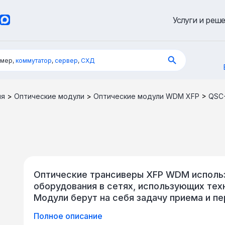
Услуги и реш
имер,
коммутатор
,
сервер
,
СХД
ия
>
Оптические модули
>
Оптические модули WDM XFP
>
QSC
Оптические трансиверы XFP WDM использ
оборудования в сетях, использующих тех
Модули берут на себя задачу приема и пе
дальнейшего преобразования его в элек
Полное описание
сетях на скорости 10 Гбит/с. Для органи