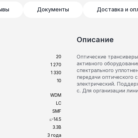
ывы
Документы
Доставка и оп
Описание
Оптические трансиверы
20
активного оборудовани
1 270
спектрального уплотнен
1 330
передачи оптического с
10
электрический. Поддерж
с. Для организации лин
WDM
LC
SMF
≤-14.5
3.3В
3 года