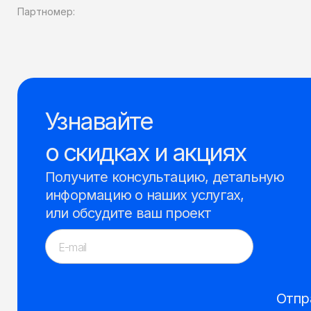
Партномер:
Узнавайте
о скидках и акциях
Получите консультацию, детальную
информацию о наших услугах,
или обсудите ваш проект
Отпр