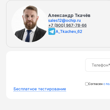
Александр Ткачёв
sales12@ochip.ru
+7 (900) 967-78-66
A_Tkachev_62
Согласен
с п
Бесплатное тестирование