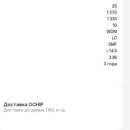
20
1 270
1 330
10
WDM
LC
SMF
≤-14.5
3.3В
3 года
Доставка OCHIP
Доставка до двери, ПВЗ, и тд