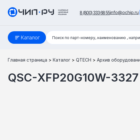
info@ochip.ru
8 (800) 333 68 55
Поиск:
Каталог
Поиск по парт-номеру, наименованию
, напр
Главная страница
>
Каталог
>
QTECH
>
Архив оборудован
QSC-XFP20G10W-3327