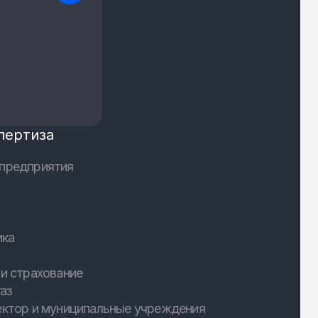
пертиза
предприятия
ика
и страхование
аз
ектор и муниципальные учреждения