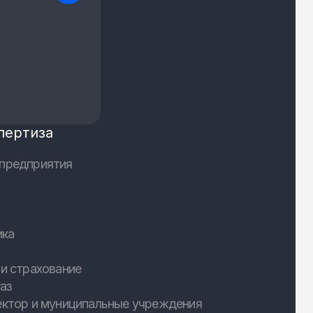
пертиза
предприятия
ика
и страхование
аз
ектор и муниципальные учреждения