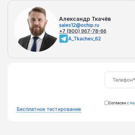
Александр Ткачёв
sales12@ochip.ru
+7 (900) 967-78-66
A_Tkachev_62
Согласен
с п
Бесплатное тестирование