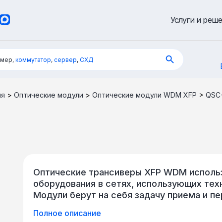
Услуги и реш
имер,
коммутатор
,
сервер
,
СХД
ия
>
Оптические модули
>
Оптические модули WDM XFP
>
QSC
Оптические трансиверы XFP WDM использ
оборудования в сетях, использующих тех
Модули берут на себя задачу приема и пе
дальнейшего преобразования его в элек
Полное описание
сетях на скорости 10 Гбит/с. Для органи