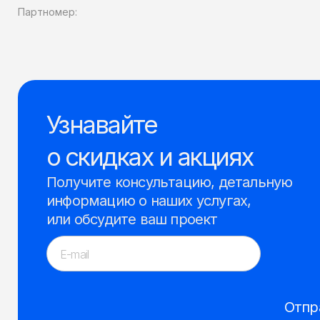
Партномер:
Узнавайте
о скидках и акциях
Получите консультацию, детальную
информацию о наших услугах,
или обсудите ваш проект
Отпр