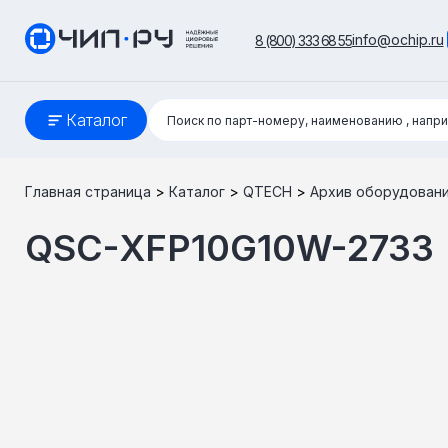
info@ochip.ru
8 (800) 333 68 55
Поиск:
Каталог
Поиск по парт-номеру, наименованию
, напр
Главная страница
>
Каталог
>
QTECH
>
Архив оборудован
QSC-XFP10G10W-2733