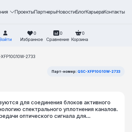
ения
Проекты
Партнеры
Новости
Блог
Карьера
Контакты
0
0
0
Войти
Избранное
Сравнение
Корзина
-XFP10G10W-2733
Парт-номер:
QSC-XFP10G10W-2733
уются для соединения блоков активного
нологию спектрального уплотнения каналов.
редачи оптического сигнала для
трический. Поддерживается работа в WDM-
зации линии используется одномодовое