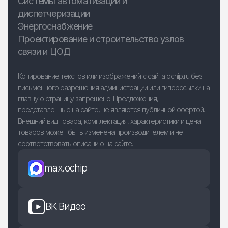
Системы автоматизации и
диспетчеризации
Энергоснабжение
Проектирование и строительство узлов
связи и ЦОД
Копирование текстов или изображений с сайта ochip.ru без
письменного разрешения администрации или гиперссылки на
главную страницу запрещено. Предложения,
представленные на сайте, не являются публичной офертой.
Внешний вид товара, комплектация, характеристики и цена
товаров может быть изменена производителем и не
соответствовать описанию на сайте.
max.ochip
ВК Видео