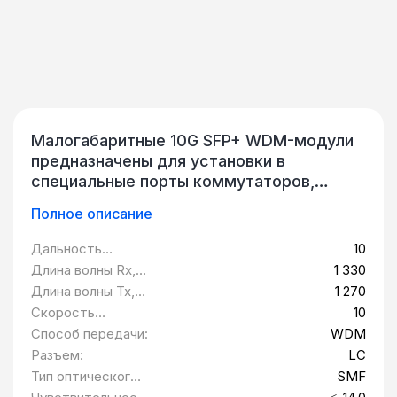
Малогабаритные 10G SFP+ WDM-модули
предназначены для установки в
специальные порты коммутаторов,
маршрутизаторов и другого активного
Полное описание
оборудования локальной сети.
Трансиверы работают на одномодовом
Дальность
10
канале, осуществляя передачу данных по
передачи, км:
Длина волны Rx,
1 330
WDM-технологии на скорости до 10 Гбит/
нм:
Длина волны Tx,
1 270
с. Различные модели используют разную
нм:
Скорость
10
длину волны, а также дальность
передачи данных,
Способ передачи:
WDM
передачи.
Гбит/c:
Разъем:
LC
Тип оптического
SMF
волокна: