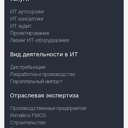
ИТ аутсорсинг
ИТ консалтинг
ИТ аудит
Проектирование
Лизинг ИТ-оборудования
Вид деятельности в ИТ
Дистрибьюция
Разработка и производство
Параллельный импорт
Отраслевая экспертиза
Производственные предприятия
Ритейл и FMCG
Строительство