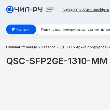
info@ochip.ru
8 (800) 333 68 55
Поиск:
Каталог
Поиск по парт-номеру, наименованию
, напр
Главная страница
>
Каталог
>
QTECH
>
Архив оборудован
QSC-SFP2GE-1310-MM