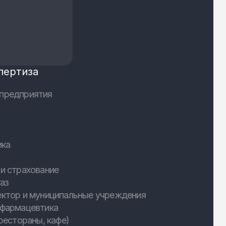
пертиза
предприятия
ика
и страхование
аз
ектор и муниципальные учреждения
 фармацевтика
рестораны, кафе)