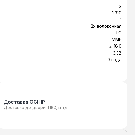
ули с различной дальностью (вплоть до 120
2
олны и тип оптоволокна (одномодовое или
1 310
1
2х волоконная
LC
MMF
≤-18.0
3.3В
3 года
Доставка OCHIP
Доставка до двери, ПВЗ, и тд