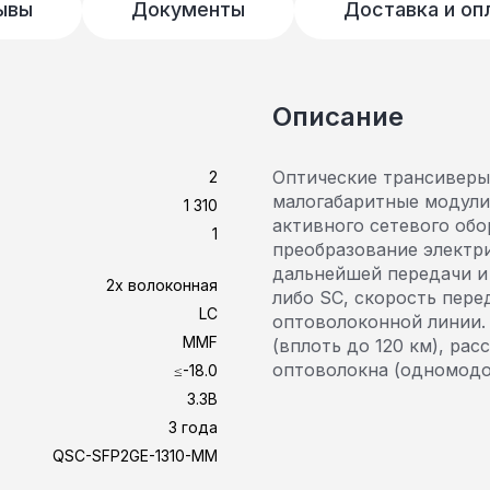
ывы
Документы
Доставка и оп
Описание
Оптические трансиверы
2
малогабаритные модули
1 310
активного сетевого обо
1
преобразование электри
дальнейшей передачи и
2х волоконная
либо SC, скорость пере
LC
оптоволоконной линии.
MMF
(вплоть до 120 км), ра
оптоволокна (одномодо
≤-18.0
3.3В
3 года
QSC-SFP2GE-1310-MM