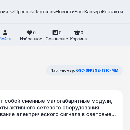
ения
Проекты
Партнеры
Новости
Блог
Карьера
Контакты
0
0
0
Войти
Избранное
Сравнение
Корзина
Парт-номер:
QSC-SFP2GE-1310-MM
т собой сменные малогабаритные модули,
ты активного сетевого оборудования
ование электрического сигнала в световые
и и приема по ВОЛС. Используются
и данных составляет 1,25 Гбит/с по