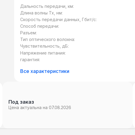
оптоволоконной линии. Представлены мод
Дальность передачи, км:
км), рассчитанные на различную длину в
Длина волны Tx, нм:
многомодовое).
Скорость передачи данных, Гбит/c:
Способ передачи:
Разъем:
Тип оптического волокна:
Чувствительность, дБ:
Напряжение питания:
гарантия:
Все характеристики
Под заказ
Цена актуальна на 07.08.2026