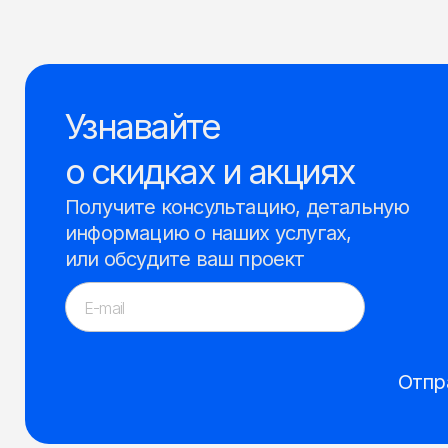
Узнавайте
о скидках и акциях
Получите консультацию, детальную
информацию о наших услугах,
или обсудите ваш проект
Отпр