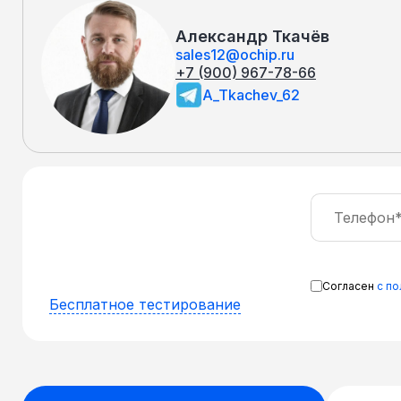
Александр Ткачёв
sales12@ochip.ru
+7 (900) 967-78-66
A_Tkachev_62
Согласен
с п
Бесплатное тестирование