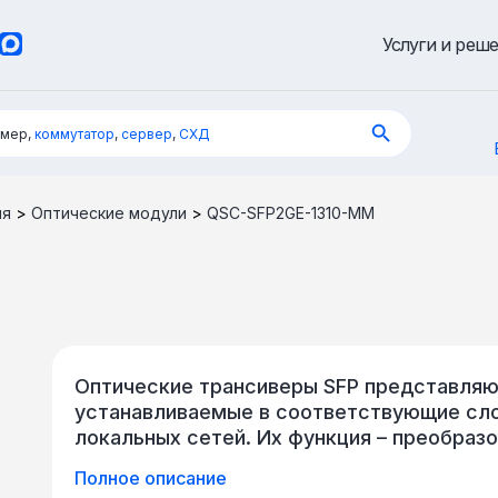
Услуги и реш
имер,
коммутатор
,
сервер
,
СХД
ия
>
Оптические модули
>
QSC-SFP2GE-1310-MM
Оптические трансиверы SFP представляю
устанавливаемые в соответствующие сло
локальных сетей. Их функция – преобраз
волны и обратно для дальнейшей передач
Полное описание
коннекторы LC либо SC, скорость передач