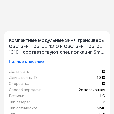
Компактные модульные SFP+ трансиверы
QSC-SFP+10G10E-1310 и QSC-SFP+10G10E-
1310-I соответствуют спецификации Small
Formfactor Pluggable Multi-Sourcing
Полное описание
Agreement (MSA). Трансивер состоит из
пяти компонентов: драйвер LD,
Дальность
10
ограничивающий усилитель, цифровой
передачи, км:
Длина волны Tx,
1 310
монитор диагностики, лазер FP 1310 нм и
нм:
Скорость
10
фотодетектор PIN. Дистанция передачи
передачи данных,
Способ передачи:
2х волоконная
данных - до 10 км по одномодовому
Гбит/c:
Разъем:
LC
волокну 9/125 мкм. Оптический выход
Тип лазера:
FP
может быть отключен с помощью
Тип оптического
SMF
высокоуровнего входа TTL-логики Tx
волокна: