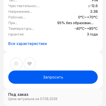
Тип
PIN
Disable. Система также может
фотоприемника:
Чувствительност
≤-12.6
отключить модуль чере I2C. Tx Fault
ь, дБ:
Напряжение
3.3В
служит для индикации деградации
питания:
Рабочая
0°C~+70°C
лазера. Предупреждение о потере
температура:
При
95% без образования
сигнала (Loss of signal, LOS) указывает на
максимальной
конденсата
Температура
-40°C~+85°C
потерю оптического сигнала ресивера.
влажности:
хранения:
гарантия:
3 года
Система также может получать
информацию LOS (или Link) / Disable /
Все характеристики
Fault через доступ к регистру I2C.
Запросить
Под заказ
Цена актуальна на 07.08.2026