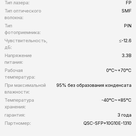
Тип лазера:
FP
Тип оптического
SMF
волокна:
Тип
PIN
фотоприемника:
Чувствительность,
≤-12.6
дБ:
Напряжение
3.3В
питания:
Рабочая
0°C~+70°C
температура:
При максимальной
95% без образования конденсата
влажности:
Температура
-40°C~+85°C
хранения:
гарантия:
3 года
Партномер:
QSC-SFP+10G10E-1310