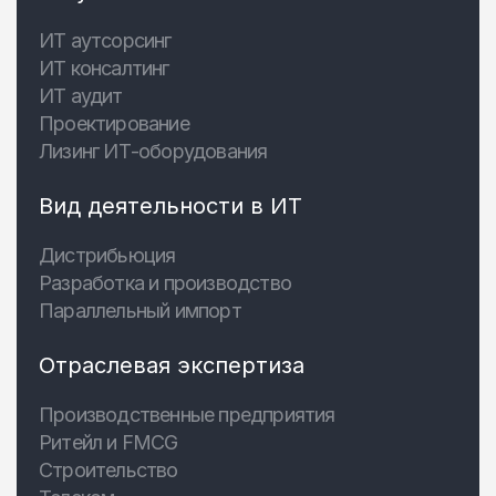
ИТ аутсорсинг
ИТ консалтинг
ИТ аудит
Проектирование
Лизинг ИТ-оборудования
Вид деятельности в ИТ
Дистрибьюция
Разработка и производство
Параллельный импорт
Отраслевая экспертиза
Производственные предприятия
Ритейл и FMCG
Строительство