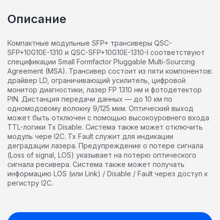
Описание
Компактные модульные SFP+ трансиверы QSC-
SFP+10G10E-1310 и QSC-SFP+10G10E-1310-I соответствуют
спецификации Small Formfactor Pluggable Multi-Sourcing
Agreement (MSA). Трансивер состоит из пяти компонентов:
драйвер LD, ограничивающий усилитель, цифровой
монитор диагностики, лазер FP 1310 нм и фотодетектор
PIN. Дистанция передачи данных — до 10 км по
одномодовому волокну 9/125 мкм. Оптический выход
может быть отключен с помощью высокоуровнего входа
TTL-логики Tx Disable. Система также может отключить
модуль чере I2C. Tx Fault служит для индикации
деградации лазера. Предупреждение о потере сигнала
(Loss of signal, LOS) указывает на потерю оптического
сигнала ресивера. Система также может получать
информацию LOS (или Link) / Disable / Fault через доступ к
регистру I2C.