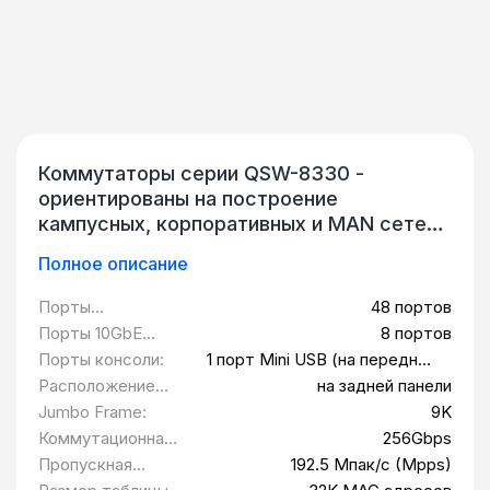
Коммутаторы серии QSW-8330 -
ориентированы на построение
кампусных, корпоративных и MAN сетей.
Поддерживают множество сервисов,
Полное описание
таких как IPv6, MPLS, VPN, имеют
расширенные возможности управления и
Порты
48 портов
обладают большим спектром функций
10/100/1000BASE-
Порты 10GbE
8 портов
безопасности для обеспечения высокой
T:
SFP+:
Порты консоли:
1 порт Mini USB (на передней
производительности и
панели)
Расположение
на задней панели
масштабируемости. Коммутаторы
разъемов
Jumbo Frame:
9K
идеально подходят для высокоплотных
питания:
Коммутационная
256Gbps
уровней агрегирования и уровня ядра,
матрица:
Пропускная
192.5 Мпак/с (Mpps)
благодаря своей высокой
способность: