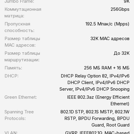
Jumbo Frame:
9K
Коммутационная
256Gbps
матрица:
Пропускная
192.5 Мпак/с (Mpps)
способность:
Размер таблицы
32K MAC адресов
MAC адресов:
Размер таблицы
До 32K
маршрутизации:
Память:
256 МБ RAM + 16 МБ
DHCP:
DHCP Relay Option 82, IPv4/IPv6
DHCP Client, IPv4/IPv6 DHCP
Server, IPv4/IPv6 DHCP Snooping
Green Ethernet:
IEEE 802.3az (Energy Efficient
Ethernet)
Spanning Tree
802.1D STP, 802.1S MSTP, 802.1W
Protocols:
RSTP, BPDU Forwarding, BPDU
Guard, Root Guard
VLAN:
GVRP, IEEE802.1Q, MAC-based