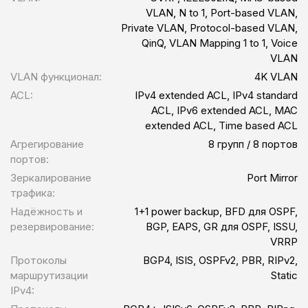
VLAN, N to 1, Port-based VLAN,
Private VLAN, Protocol-based VLAN,
QinQ, VLAN Mapping 1 to 1, Voice
VLAN
VLAN функционал:
4K VLAN
ACL:
IPv4 extended ACL, IPv4 standard
ACL, IPv6 extended ACL, MAC
extended ACL, Time based ACL
Агрегирование
8 групп / 8 портов
портов:
Зеркалирование
Port Mirror
трафика:
Надёжность и
1+1 power backup, BFD для OSPF,
резервирование:
BGP, EAPS, GR для OSPF, ISSU,
VRRP
Протоколы
BGP4, ISIS, OSPFv2, PBR, RIPv2,
маршрутизации
Static
IPv4: