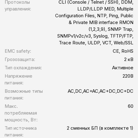
Протоколы
CLI (Console / Telnet / SSH), DDM,
управления:
LLDP/LLDP MED, Multiple
Configuration Files, NTP, Ping, Public
& Private MIB interface RMON
(1,2,3,9), SNMP Trap,
SNMPv1/v2c/v3, Syslog, TFTP/FTP,
Trace Route, ULDP, VCT, Web/SSL
EMC safety:
CE, RoHS
Грозозащита:
2 кВ
Тип охлаждения:
Активное
Напряжение
220В
питания:
Возможные типы
AC,DC,AC+AC,AC+DC,DC+DC
питания:
Макс.
60
потребляемая
мощность, Вт:
Тип источника
2 сменных БП (в комплекте 1)
питания: