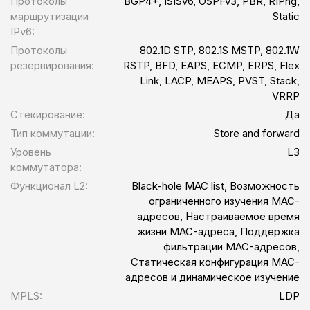
Протоколы
BGP4+, ISISv6, OSPFv3, PBR, RIPng,
маршрутизации
Static
IPv6:
Протоколы
802.1D STP, 802.1S MSTP, 802.1W
резервирования:
RSTP, BFD, EAPS, ECMP, ERPS, Flex
Link, LACP, MEAPS, PVST, Stack,
VRRP
Стекирование:
Да
Тип коммутации:
Store and forward
Уровень
L3
коммутатора:
Функционал L2:
Black-hole MAC list, Возможность
ограниченного изучения MAC-
адресов, Настраиваемое время
жизни MAC-адреса, Поддержка
фильтрации MAC-адресов,
Статическая конфигурация MAC-
адресов и динамическое изучение
MPLS:
LDP