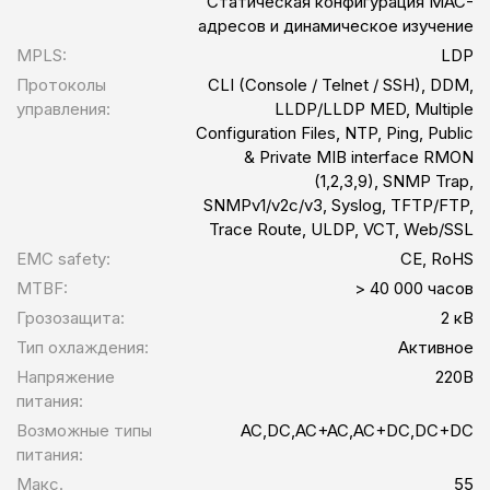
Статическая конфигурация MAC-
адресов и динамическое изучение
MPLS:
LDP
Протоколы
CLI (Console / Telnet / SSH), DDM,
управления:
LLDP/LLDP MED, Multiple
Configuration Files, NTP, Ping, Public
& Private MIB interface RMON
(1,2,3,9), SNMP Trap,
SNMPv1/v2c/v3, Syslog, TFTP/FTP,
Trace Route, ULDP, VCT, Web/SSL
EMC safety:
CE, RoHS
MTBF:
> 40 000 часов
Грозозащита:
2 кВ
Тип охлаждения:
Активное
Напряжение
220В
питания:
Возможные типы
AC,DC,AC+AC,AC+DC,DC+DC
питания:
Макс.
55