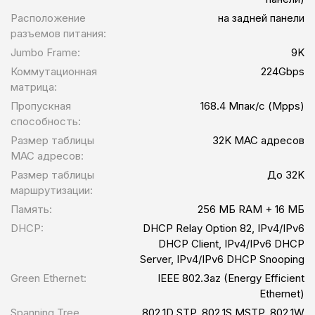
Расположение
на задней панели
разъемов питания:
Jumbo Frame:
9K
Коммутационная
224Gbps
матрица:
Пропускная
168.4 Мпак/с (Mpps)
способность:
Размер таблицы
32K MAC адресов
MAC адресов:
Размер таблицы
До 32K
маршрутизации:
Память:
256 МБ RAM + 16 МБ
DHCP:
DHCP Relay Option 82, IPv4/IPv6
DHCP Client, IPv4/IPv6 DHCP
Server, IPv4/IPv6 DHCP Snooping
Green Ethernet:
IEEE 802.3az (Energy Efficient
Ethernet)
Spanning Tree
802.1D STP, 802.1S MSTP, 802.1W