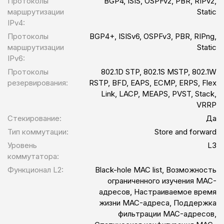
Протоколы
BGP4, ISIS, OSPFv2, PBR, RIPv2,
маршрутизации
Static
IPv4:
Протоколы
BGP4+, ISISv6, OSPFv3, PBR, RIPng,
маршрутизации
Static
IPv6:
Протоколы
802.1D STP, 802.1S MSTP, 802.1W
резервирования:
RSTP, BFD, EAPS, ECMP, ERPS, Flex
Link, LACP, MEAPS, PVST, Stack,
VRRP
Стекирование:
Да
Тип коммутации:
Store and forward
Уровень
L3
коммутатора:
Функционал L2:
Black-hole MAC list, Возможность
ограниченного изучения MAC-
адресов, Настраиваемое время
жизни MAC-адреса, Поддержка
фильтрации MAC-адресов,