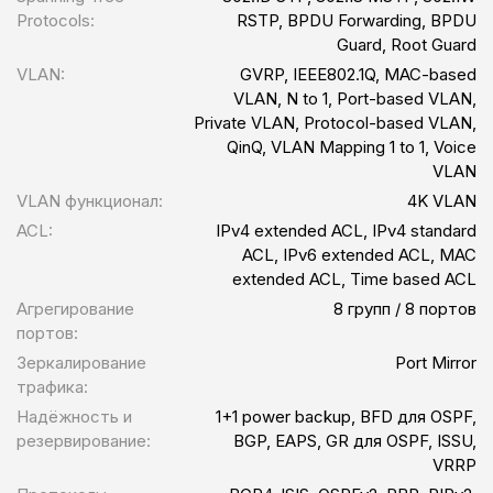
Protocols:
RSTP, BPDU Forwarding, BPDU
Guard, Root Guard
VLAN:
GVRP, IEEE802.1Q, MAC-based
VLAN, N to 1, Port-based VLAN,
Private VLAN, Protocol-based VLAN,
QinQ, VLAN Mapping 1 to 1, Voice
VLAN
VLAN функционал:
4K VLAN
ACL:
IPv4 extended ACL, IPv4 standard
ACL, IPv6 extended ACL, MAC
extended ACL, Time based ACL
Агрегирование
8 групп / 8 портов
портов:
Зеркалирование
Port Mirror
трафика:
Надёжность и
1+1 power backup, BFD для OSPF,
резервирование:
BGP, EAPS, GR для OSPF, ISSU,
VRRP