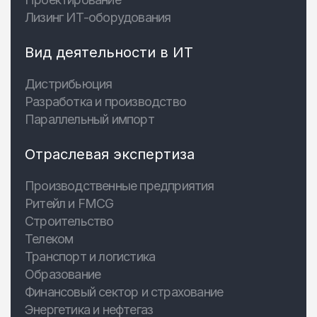
Лизинг ИТ-оборудования
Вид деятельности в ИТ
Дистрибьюция
Разработка и производство
Параллельный импорт
Отраслевая экспертиза
Производственные предприятия
Ритейл и FMCG
Строительство
Телеком
Транспорт и логистика
Образование
Финансовый сектор и страхование
Энергетика и нефтегаз