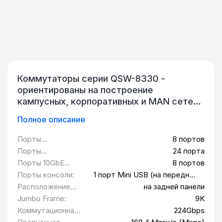
Коммутаторы серии QSW-8330 -
ориентированы на построение
кампусных, корпоративных и MAN сетей.
Поддерживают множество сервисов,
Полное описание
таких как IPv6, MPLS, VPN, имеют
расширенные возможности управления и
Порты
8 портов
обладают большим спектром функций
10/100/1000BASE-
Порты
24 порта
безопасности для обеспечения высокой
T:
100/1000BASE-X
Порты 10GbE
8 портов
производительности и
SFP:
SFP+:
Порты консоли:
1 порт Mini USB (на передней
масштабируемости. Коммутаторы
панели)
Расположение
на задней панели
идеально подходят для высокоплотных
разъемов
Jumbo Frame:
9K
уровней агрегирования и уровня ядра,
питания:
Коммутационная
224Gbps
благодаря своей высокой
матрица: