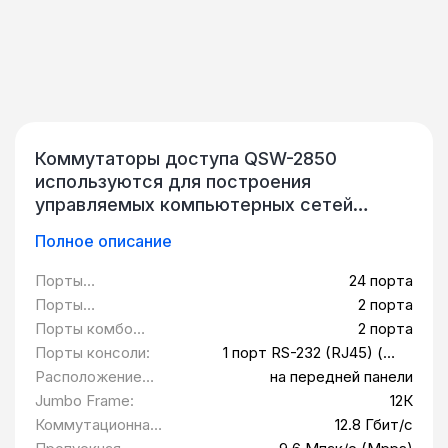
Коммутаторы доступа QSW-2850
используются для построения
управляемых компьютерных сетей
любой степени сложности. В
Полное описание
устройствах реализовано множество
функций, обеспечивающих безопасность
Порты
24 порта
работы сети, контроль трафика и
10/100BASE-T:
Порты
2 порта
возможность установки уровня доступа
100/1000BASE-X
Порты комбо
2 порта
сетевых пользователей к информации.
SFP:
1000BASE-TSFP:
Порты консоли:
1 порт RS-232 (RJ45) (на
QSW-2850 - управляемые коммутаторы
передней панели)
Расположение
на передней панели
доступа L2+. Устройства имеют
разъемов
Jumbo Frame:
12К
множество функций, предотвращающих
питания:
Коммутационная
12.8 Гбит/с
проникновение в сеть вредоносных
матрица: