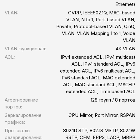
Ethernet)
VLAN:
GVRP, IEEE802.1Q, MAC-based
VLAN, N to 1, Port-based VLAN,
Private, Protocol-based VLAN, QinQ,
VLAN, VLAN Mapping 1 to 1, Voice
VLAN
VLAN функционал:
4K VLAN
ACL:
IPv4 extended ACL, IPv4 multicast
ACL, IPv4 standard ACL, IPv6
extended ACL, IPv6 multicast ACL,
IPv6 standard ACL, MAC extended
ACL, MAC standard ACL, MAC-IP
extended ACL, Time based ACL
Агрегирование
128 групп / 8 портов
портов:
Зеркалирование
CPU Mirror, Port Mirror, RSPAN
трафика:
Протоколы
802.1D STP, 802.1S MSTP, 802.1W
резервирования:
RSTP, CFM, ERPS, LACP, MRPP