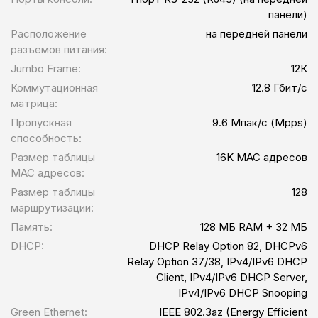
панели)
Расположение
на передней панели
разъемов питания:
Jumbo Frame:
12К
Коммутационная
12.8 Гбит/с
матрица:
Пропускная
9.6 Мпак/с (Mpps)
способность:
Размер таблицы
16K MAC адресов
MAC адресов:
Размер таблицы
128
маршрутизации:
Память:
128 МБ RAM + 32 МБ
DHCP:
DHCP Relay Option 82, DHCPv6
Relay Option 37/38, IPv4/IPv6 DHCP
Client, IPv4/IPv6 DHCP Server,
IPv4/IPv6 DHCP Snooping
Green Ethernet:
IEEE 802.3az (Energy Efficient