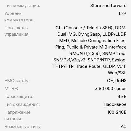
Тип коммутации:
Store and forward
Уровень
L2+
коммутатора:
Протоколы
CLI (Console / Telnet / SSH), DDM,
управления:
Dual IMG, DyingGasp, LLDP/LLDP
MED, Multiple Configuration Files,
Ping, Public & Private MIB interface
RMON (1,2,3,9), SNMP Trap,
SNMPv1/v2c/v3, SNTP/NTP, Syslog,
TFTP/FTP, Trace Route, ULDP, VCT,
Web/SSL
EMC safety:
CE, RoHS
MTBF:
> 80 000 часов
Грозозащита:
4 кВ
Тип охлаждения:
Пассивное
Напряжение
100-240В
питания:
Возможные типы
AC