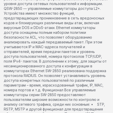
уровня доступа сетевых пользователей к информации.
QSW-2850 — управляемые коммутаторы доступа L2+.
Устройства имеют множество функций,
предотвращающих проникновение в сеть вредоносных
кодов и блокирующих различные виды атак, включая
вирусные DOS и DDoS-атаки. Ethernet коммутаторы
доступа оснащены полным набором политики
безопасности ACL, что позволяет оборудованию
анализировать каждый передаваемый пакет. При этом
учитываются IP и MAC-адреса получателей и
отправителей, время передачи пакетов и уровень
доступа пользователей, номера протоколов TCP/UDP,
поля IPv4- пакетов. В дополнении к этому, для защиты от
несанкционированного доступа к конфигурации в
коммутаторах Ethernet SW-2850 реализована поддержка
протокола RADIUS. Он позволяет устанавливать уровень
доступа конкретных пользователей по различным
параметрам – время, израсходованный трафик, IP, MAC,
номера портов и т.д. Функционал Все управляемые
коммутаторы серии SW-2850 предоставляют
пользователям широкие возможности по контролю и
анализу сетевого трафика, среди них основные: • STP,
RSTP, MSTP и другой функционал для предотвращения