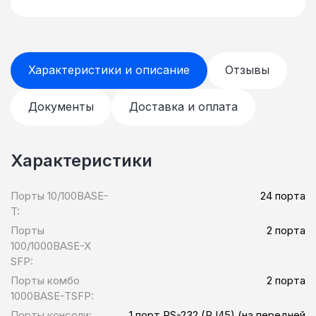
из двух модификаций Ethernet
коммутаторов доступа. Описание
моделей можно взять из информации для
заказа, размещённой на сайте.
Характеристики и описание
Отзывы
Документы
Доставка и оплата
Характеристики
Порты 10/100BASE-
24 порта
T:
Порты
2 порта
100/1000BASE-X
SFP:
Порты комбо
2 порта
1000BASE-TSFP:
Порты консоли:
1 порт RS-232 (RJ45) (на передней