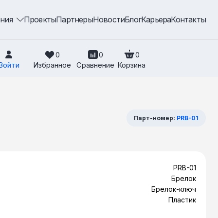
ения
Проекты
Партнеры
Новости
Блог
Карьера
Контакты
0
0
0
Войти
Избранное
Сравнение
Корзина
Парт-номер:
PRB-01
PRB-01
Брелок
Брелок-ключ
Пластик