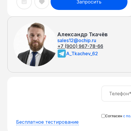
Запросить
Александр Ткачёв
sales12@ochip.ru
+7 (900) 967-78-66
A_Tkachev_62
Согласен
с п
Бесплатное тестирование