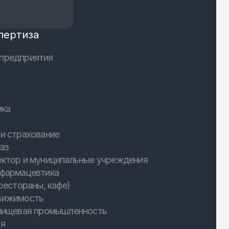
пертиза
предприятия
ика
и страхование
аз
ектор и муниципальные учреждения
 фармацевтика
рестораны, кафе)
вижимость
 пищевая промышленность
ия