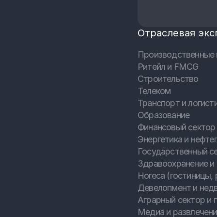
Отраслевая экс
Производственные 
Ритейл и FMCG
Строительство
Телеком
Транспорт и логист
Образование
Финансовый сектор 
Энергетика и нефтег
Государственный с
Здравоохранение и
Horeca (гостиницы, 
Девелопмент и нед
Аграрный сектор и
Медиа и развлечен