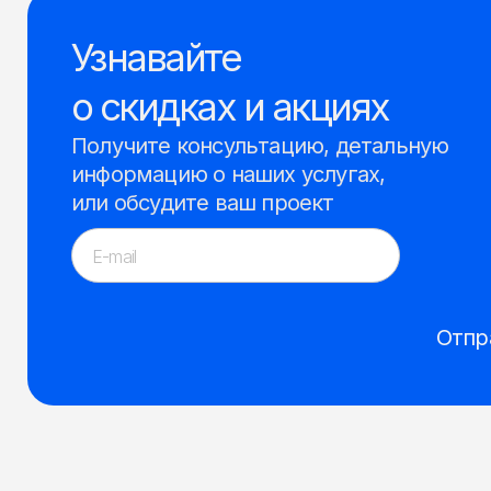
Узнавайте
о скидках и акциях
Получите консультацию, детальную
информацию о наших услугах,
или обсудите ваш проект
Отпр