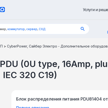
Услуги и реш
имер,
коммутатор
,
сервер
,
СХД
БП
>
CyberPower, Сайбер Электро - Дополнительное оборудов
DU (0U type, 16Amp, plu
) IEC 320 C19)
Блок распределения питания PDU81404 о
Полное описание