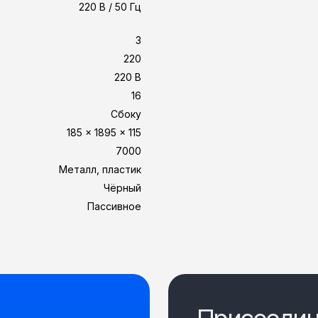
220 В / 50 Гц
3
220
220 В
16
Сбоку
185 x 1895 x 115
7000
Металл, пластик
Чёрный
Пассивное