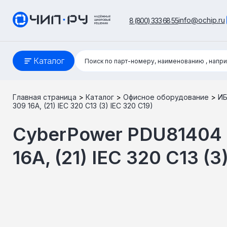
info@ochip.ru
8 (800) 333 68 55
Поиск:
Каталог
Поиск по парт-номеру, наименованию
, напр
Главная страница
>
Каталог
>
Офисное оборудование
>
И
309 16A, (21) IEC 320 C13 (3) IEC 320 C19)
CyberPower PDU81404 P
16A, (21) IEC 320 C13 (3