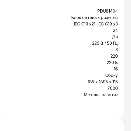
PDU81404
Блок сетевых розеток
IEC C13 x21, IEC C19 x3
24
Да
220 В / 50 Гц
3
220
220 В
16
Сбоку
185 x 1895 x 115
7000
Металл, пластик