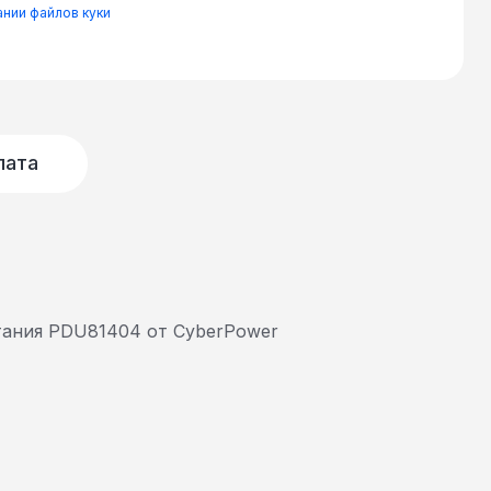
нии файлов куки
лата
тания PDU81404 от CyberPower