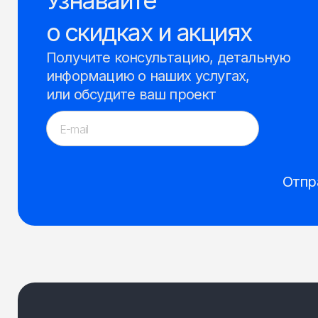
Узнавайте
о скидках и акциях
Получите консультацию, детальную
информацию о наших услугах,
или обсудите ваш проект
Отпр