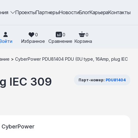
ения
Проекты
Партнеры
Новости
Блог
Карьера
Контакты
0
0
0
Войти
Избранное
Сравнение
Корзина
ание
>
CyberPower PDU81404 PDU (0U type, 16Amp, plug IEC
g IEC 309
Парт-номер:
PDU81404
т CyberPower