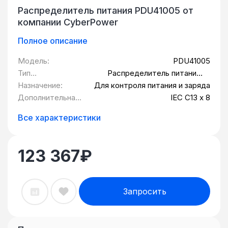
Распределитель питания PDU41005 от
компании CyberPower
Полное описание
Модель:
PDU41005
Тип
Распределитель питания/
оборудования:
Блок розеток
Назначение:
Для контроля питания и заряда
Дополнительная
IEC C13 x 8
информация:
Все характеристики
123 367
₽
Запросить