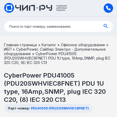
Поиск:
Поиск по парт-номеру, наименованию
Главная страница
>
Каталог
>
Офисное оборудование
>
ИБП
>
CyberPower, Сайбер Электро - Дополнительное
оборудование
>
CyberPower PDU41005
(PDU20SWHVIEC8FNET) PDU 1U type, 16Amp,SNMP, plug IEC
320 C20, (8) IEC 320 C13
CyberPower PDU41005
(PDU20SWHVIEC8FNET) PDU 1U
type, 16Amp,SNMP, plug IEC 320
C20, (8) IEC 320 C13
Парт-номер:
PDU41005 (PDU20SWHVIEC8FNET)