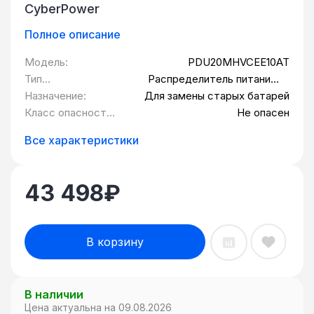
CyberPower
Полное описание
Модель:
PDU20MHVCEE10AT
Тип
Распределитель питания/
оборудования:
Блок розеток
Назначение:
Для замены старых батарей
Класс опасности
Не опасен
товара:
Все характеристики
43 498
₽
В корзину
В наличии
Цена актуальна на 09.08.2026