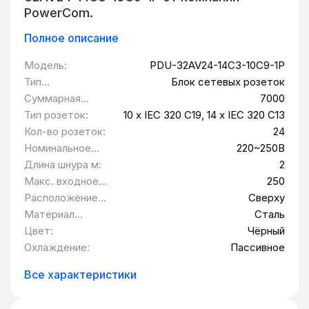
PowerCom.
Полное описание
Модель:
PDU-32AV24-14C3-10C9-1P
Тип
Блок сетевых розеток
оборудования:
Суммарная
7000
мощность
Тип розеток:
10 x IEC 320 C19, 14 x IEC 320 C13
нагрузки Вт:
Кол-во розеток:
24
Номинальное
220~250В
напряжение /
Длина шнура м:
2
частота:
Макс. входное
250
напряжение, В:
Расположение
Сверху
розеток:
Материал
Сталь
изделия:
Цвет:
Чёрный
Охлаждение:
Пассивное
Все характеристики