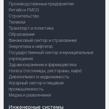
Производственные предприятия
Ритейл и FMCG
Строительство
Телеком
Транспорт и логистика
Образование
Финансовый сектор и страхование
Энергетика и нефтегаз
Государственный сектор и муниципальные
учреждения
Здравоохранение и фармацевтика
Horeca (гостиницы, рестораны, кафе)
Девелопмент и недвижимость
Аграрный сектор и пищевая
промышленность
Медиа и развлечения
Инженерные системы