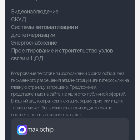
Видеонаблюдение
СКУД
Системы автоматизации и
диспетчеризации
Энергоснабжение
Проектирование и строительство узлов
связи и ЦОД
Копирование текстов или изображений с сайта ochip.ru без
письменного разрешения администрации или гиперссылки на
главную страницу запрещено. Предложения,
представленные на сайте, не являются публичной офертой.
Внешний вид товара, комплектация, характеристики и цена
товаров может быть изменена производителем и не
соответствовать описанию на сайте.
max.ochip