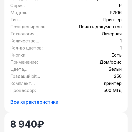
:
отдельно
Серия:
P
Модель:
P2516
Тип
Принтер
оборудования:
Позиционировани
Печать документов
е:
Технология
Лазерная
печати:
Количество
1
устанавливаемых
Кол-во цветов:
1
картриджей:
Кнопки:
Есть
Применение:
Дом/офис
Цвета,
Белый
использованные в
Градаций bit
256
оформлении:
серого цвета:
Комплект
принтер
поставки:
Процессор:
500 МГц
Все характеристики
8 940
₽