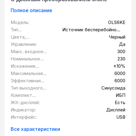
Полное описание
Модель:
OLS6KE
Тип
Источник бесперебойного
оборудования:
питания
Цвета,
Черный
использованные в
Управление:
Да
оформлении:
Макс. входное
300
напряжение:
Номинальное
230
выходное
Искажения
±10%
напряжение В:
выходного
Максимальная
6000
напряжения:
выходная
Эффективная
6000
мощность Вт:
мощность Вт:
Тип выходного
Синусоида
сигнала:
Комплект
ИБП
поставки:
ЖК-дисплей:
Есть
Индикатор:
Дисплей
Интерфейс:
USB
Все характеристики