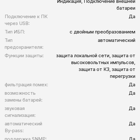
Индикация, Подключение внешней
батареи
Подключение к ПК
Да
через USB:
Тип ИБП:
с двойным преобразованием
Тип
автоматический
предохранителя:
Функции защиты:
защита локальной сети, защита от
высоковольтных импульсов,
защита от КЗ, защита от
перегрузки
фильтрация помех:
Да
возможность
Да
замены батарей:
звуковая
Да
сигнализация:
автоматический
Да
By-pass:
поддержка SNMP:
Да