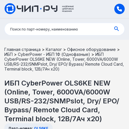
Поиск:
Поиск по парт-номеру, наименованию
Главная страница
>
Каталог
>
Офисное оборудование
>
ИБП
>
CyberPower - ИБП 1Ф (Однофазные)
>
ИБП
CyberPower OLS6KE NEW (Online, Tower, 6000VA/6000W
USB/RS-232/SNMPslot, Dry/ EPO/ Bypass/ Remote Cloud Card,
Terminal block, 12В/7Ач х20)
ИБП CyberPower OLS6KE NEW
(Online, Tower, 6000VA/6000W
USB/RS-232/SNMPslot, Dry/ EPO/
Bypass/ Remote Cloud Card,
Terminal block, 12В/7Ач х20)
Парт-номер:
OLS6KE