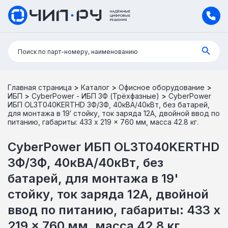
Поиск:
Поиск по парт-номеру, наименованию
Главная страница
>
Каталог
>
Офисное оборудование
>
ИБП
>
CyberPower - ИБП 3Ф (Трёхфазные)
>
CyberPower
ИБП OL3T040KERTHD 3Ф/3Ф, 40кВА/40кВт, без батарей,
для монтажа в 19′ стойку, ток заряда 12А, двойной ввод по
питанию, габариты: 433 x 219 x 760 мм, масса 42.8 кг.
CyberPower ИБП OL3T040KERTHD
3Ф/3Ф, 40кВА/40кВт, без
батарей, для монтажа в 19'
стойку, ток заряда 12А, двойной
ввод по питанию, габариты: 433 x
219 x 760 мм, масса 42.8 кг.