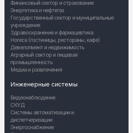
Финансовый сектор и страхование
Энергетика и нефтегаз
Государственный сектор и муниципальные
учреждения
Здравоохранение и фармацевтика
Horeca (гостиницы, рестораны, кафе)
Девелопмент и недвижимость
Аграрный сектор и пищевая
промышленность
Медиа и развлечения
Инженерные системы
Видеонаблюдение
СКУД
Системы автоматизации и
диспетчеризации
Энергоснабжение