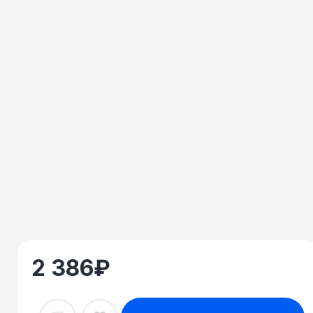
2 386
₽