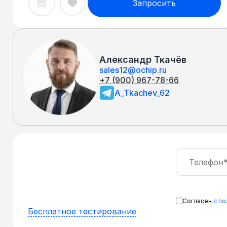
Запросить
Александр Ткачёв
sales12@ochip.ru
+7 (900) 967-78-66
A_Tkachev_62
Согласен
с п
Бесплатное тестирование