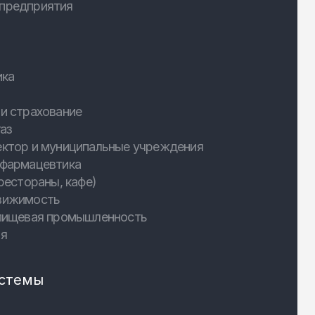
предприятия
ика
и страхование
аз
ектор и муниципальные учреждения
 фармацевтика
рестораны, кафе)
вижимость
 пищевая промышленность
ия
стемы