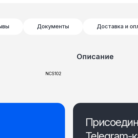
ывы
Документы
Доставка и оп
Описание
NCS102
Присоедин
Telegram-к