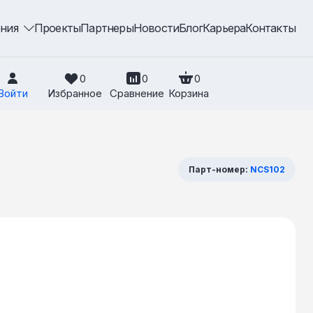
ения
Проекты
Партнеры
Новости
Блог
Карьера
Контакты
0
0
0
Войти
Избранное
Сравнение
Корзина
Парт-номер:
NCS102