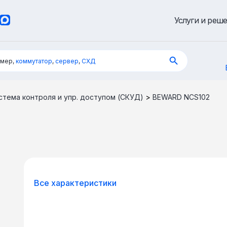
Услуги и реш
имер,
коммутатор
,
сервер
,
СХД
стема контроля и упр. доступом (СКУД)
>
BEWARD NCS102
Все характеристики