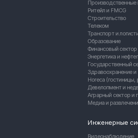
Производственные 
Ритейл и FMCG
Строительство
Телеком
Транспорт и логист
Образование
Финансовый сектор 
Энергетика и нефтег
Государственный с
Здравоохранение и
Horeca (гостиницы, 
Девелопмент и нед
Аграрный сектор и
Медиа и развлечен
Инженерные си
Видеонаблюдение