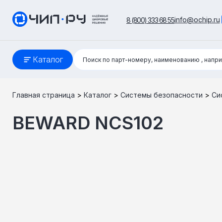
info@ochip.ru
8 (800) 333 68 55
Поиск:
Каталог
Поиск по парт-номеру, наименованию
, напр
Главная страница
>
Каталог
>
Системы безопасности
>
Си
BEWARD NCS102