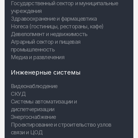
Государственный сектор и муниципальные
учреждения
Здравоохранение и фармацевтика
Horeca (гостиницы, рестораны, кафе)
Девелопмент и недвижимость
Аграрный сектор и пищевая
промышленность
Медиа и развлечения
Инженерные системы
Видеонаблюдение
СКУД
Системы автоматизации и
диспетчеризации
Энергоснабжение
Проектирование и строительство узлов
связи и ЦОД