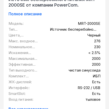
2000SE от компании PowerCom.
Полное описание
Модель:
MRT-2000SE
Тип
Источник бесперебойного
оборудования:
питания
Цвета,
Черный
использованные в
Макс. входное
276
оформлении:
напряжение:
Номинальное
230
выходное
Искажения
< 2.5%
напряжение В:
выходного
Максимальная
2000
напряжения:
выходная
Эффективная
2000
мощность Вт:
мощность Вт:
Тип выходного
чистая синусоида
сигнала:
Комплект
ИБП
поставки:
ЖК-дисплей:
Есть
Интерфейс:
RS-232 / USB
SmartSlot:
Есть
Вход питания:
тыловое
Все характеристики