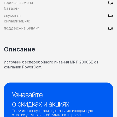
горячая замена
Да
батарей:
звуковая
Да
сигнализация:
поддержка SNMP:
Да
Описание
Источник бесперебойного питания MRT-2000SE от
компании PowerCom.
Узнавайте
о скидках и акциях
Получите консультацию, детальную информацию
о наших услугах, или обсудите ваш проект