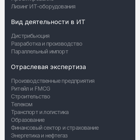
Лизинг ИТ-оборудования
Вид деятельности в ИТ
Дистрибьюция
Разработка и производство
Параллельный импорт
Отраслевая экспертиза
Производственные предприятия
Ритейл и FMCG
Строительство
Телеком
Транспорт и логистика
Образование
Финансовый сектор и страхование
Энергетика и нефтегаз