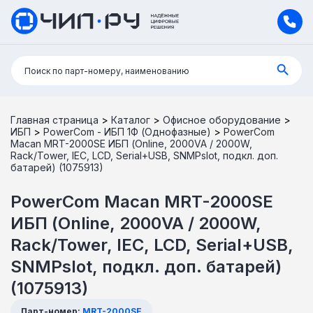
Поиск:
Поиск по парт-номеру, наименованию
Главная страница
>
Каталог
>
Офисное оборудование
>
ИБП
>
PowerCom - ИБП 1Ф (Однофазные)
>
PowerCom
Macan MRT-2000SE ИБП (Online, 2000VA / 2000W,
Rack/Tower, IEC, LCD, Serial+USB, SNMPslot, подкл. доп.
батарей) (1075913)
PowerCom Macan MRT-2000SE
ИБП (Online, 2000VA / 2000W,
Rack/Tower, IEC, LCD, Serial+USB,
SNMPslot, подкл. доп. батарей)
(1075913)
Парт-номер:
MRT-2000SE