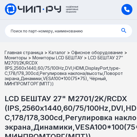
Поиск:
Поиск по парт-номеру, наименованию
Главная страница
>
Каталог
>
Офисное оборудование
>
Мониторы
>
Мониторы LCD БЕШТАУ
>
LCD БЕШТАУ 27″
M2701/2K/RCDX
(IPS,2560х1440,60/75/100Hz,DVI,HDMI,DisplayPort,type-
C,178/178,300cd,Регулировка наклона/высоты,Поворот
экрана,Динамики,VESA100*100(75*75), Чёрный,
МИНПРОМТОРГ(МПТ))
LCD БЕШТАУ 27" M2701/2K/RCDX
(IPS,2560х1440,60/75/100Hz,DVI,HD
C,178/178,300cd,Регулировка накл
экрана,Динамики,VESA100*100(75*
МИНПРОМТОРГ(МПТ))