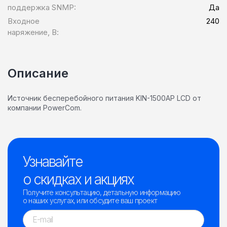
поддержка SNMP:
Да
Входное
240
наряжение, В:
Описание
Источник бесперебойного питания KIN-1500AP LCD от
компании PowerCom.
Узнавайте
о скидках и акциях
Получите консультацию, детальную информацию
о наших услугах, или обсудите ваш проект