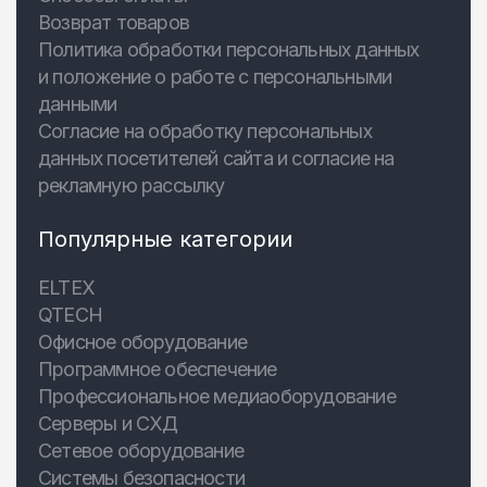
Возврат товаров
Политика обработки персональных данных
и положение о работе с персональными
данными
Согласие на обработку персональных
данных посетителей сайта и согласие на
рекламную рассылку
Популярные категории
ELTEX
QTECH
Офисное оборудование
Программное обеспечение
Профессиональное медиаоборудование
Серверы и СХД
Сетевое оборудование
Системы безопасности