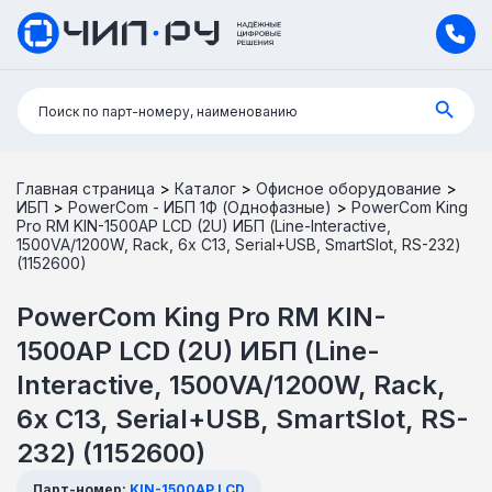
Поиск:
Поиск по парт-номеру, наименованию
Главная страница
>
Каталог
>
Офисное оборудование
>
ИБП
>
PowerCom - ИБП 1Ф (Однофазные)
>
PowerCom King
Pro RM KIN-1500AP LCD (2U) ИБП (Line-Interactive,
1500VA/1200W, Rack, 6х С13, Serial+USB, SmartSlot, RS-232)
(1152600)
PowerCom King Pro RM KIN-
1500AP LCD (2U) ИБП (Line-
Interactive, 1500VA/1200W, Rack,
6х С13, Serial+USB, SmartSlot, RS-
232) (1152600)
Парт-номер:
KIN-1500AP LCD