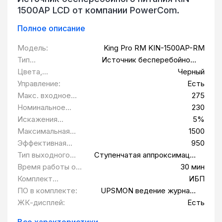
1500AP LCD от компании PowerCom.
Полное описание
Модель:
King Pro RM KIN-1500AP-RM
Тип
Источник бесперебойного
оборудования:
питания
Цвета,
Черный
использованные в
Управление:
Есть
оформлении:
Макс. входное
275
напряжение:
Номинальное
230
выходное
Искажения
5%
напряжение В:
выходного
Максимальная
1500
напряжения:
выходная
Эффективная
950
мощность Вт:
мощность Вт:
Тип выходного
Ступенчатая аппроксимация
сигнала:
синусоиды при работе от
Время работы от
30 мин
аккумуляторов
батарей при
Комплект
ИБП
нагрузке 50 Вт:
поставки:
ПО в комплекте:
UPSMON ведение журнала
сбоев электропитания,
ЖК-дисплей:
Есть
автоматическое завершение
работы, величины нагрузки,
Все характеристики