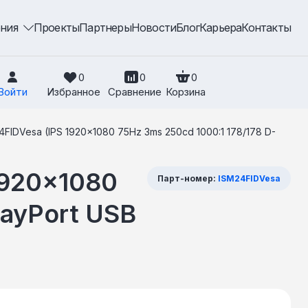
ения
Проекты
Партнеры
Новости
Блог
Карьера
Контакты
0
0
0
Войти
Избранное
Сравнение
Корзина
4FIDVesa (IPS 1920×1080 75Hz 3ms 250cd 1000:1 178/178 D-
1920x1080
Парт-номер:
ISM24FIDVesa
layPort USB