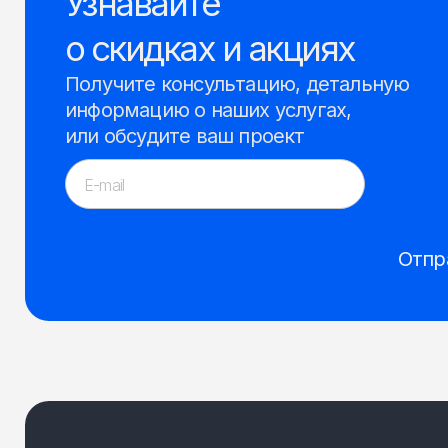
Узнавайте
о скидках и акциях
Получите консультацию, детальную
информацию о наших услугах,
или обсудите ваш проект
Отпр