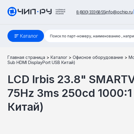
info@ochip.ru
8 (800) 333 68 55
Поиск:
Каталог
Поиск по парт-номеру, наименованию
, напр
Главная страница
>
Каталог
>
Офисное оборудование
>
М
Sub HDMI DisplayPort USB Китай)
LCD Irbis 23.8" SMART
75Hz 3ms 250cd 1000:1 
Китай)