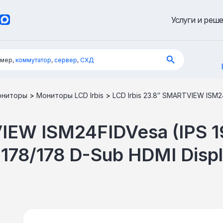
Услуги и реш
имер,
коммутатор
,
сервер
,
СХД
ониторы
>
Мониторы LCD Irbis
>
LCD Irbis 23.8″ SMARTVIEW ISM2
VIEW ISM24FIDVesa (IPS 
178/178 D-Sub HDMI Disp