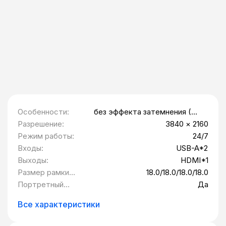
Особенности:
без эффекта затемнения (Tni
110℃), виден в
Разрешение:
3840 × 2160
поляризованных
Режим работы:
24/7
солнцезащитных очках (QWP
Входы:
USB-A*2
Front Pol.), высокая яркость,
Выходы:
Двухсторонний дисплей с
HDMI*1
разрешением UHD
Размер рамки
18.0/18.0/18.0/18.0
(T/B/L/R),мм:
Портретный
Да
режим:
Все характеристики