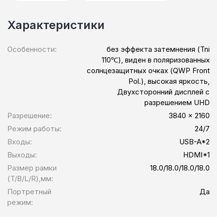
Характеристики
Особенности:
без эффекта затемнения (Tni
110℃), виден в поляризованных
солнцезащитных очках (QWP Front
Pol.), высокая яркость,
Двухсторонний дисплей с
разрешением UHD
Разрешение:
3840 × 2160
Режим работы:
24/7
Входы:
USB-A*2
Выходы:
HDMI*1
Размер рамки
18.0/18.0/18.0/18.0
(T/B/L/R),мм:
Портретный
Да
режим: