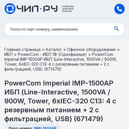
Поиск:
Поиск по парт-номеру, наименованию
Главная страница
>
Каталог
>
Офисное оборудование
>
ИБП
>
PowerCom - ИБП 1Ф (Однофазные)
>
PowerCom
Imperial IMP-1500AP ИБП (Line-Interactive, 1500VA / 900W,
Tower, 6xIEC-320 С13: 4 с резервным питанием + 2 с
фильтрацией, USB) (671479)
PowerCom Imperial IMP-1500AP
ИБП (Line-Interactive, 1500VA /
900W, Tower, 6xIEC-320 С13: 4 с
резервным питанием + 2 с
фильтрацией, USB) (671479)
Парт-номер:
IMP-1500AP