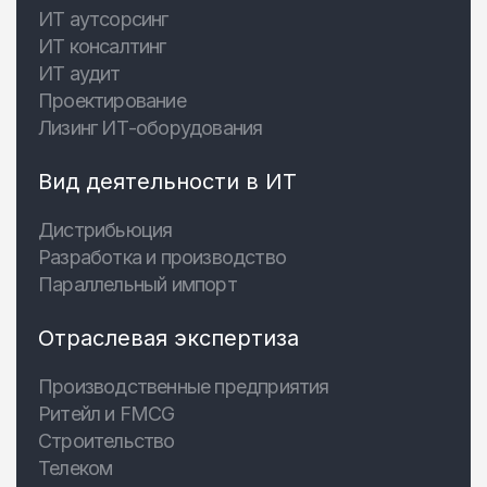
ИТ аутсорсинг
ИТ консалтинг
ИТ аудит
Проектирование
Лизинг ИТ-оборудования
Вид деятельности в ИТ
Дистрибьюция
Разработка и производство
Параллельный импорт
Отраслевая экспертиза
Производственные предприятия
Ритейл и FMCG
Строительство
Телеком