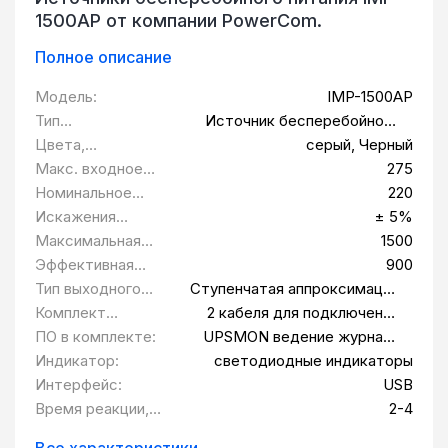
1500AP от компании PowerCom.
Полное описание
Модель:
IMP-1500AP
Тип
Источник бесперебойного
оборудования:
питания
Цвета,
серый, Черный
использованные в
Макс. входное
275
оформлении:
напряжение:
Номинальное
220
выходное
Искажения
± 5%
напряжение В:
выходного
Максимальная
1500
напряжения:
выходная
Эффективная
900
мощность Вт:
мощность Вт:
Тип выходного
Ступенчатая аппроксимация
сигнала:
синусоиды
Комплект
2 кабеля для подключения
поставки:
защищаемых устройств, CD-
ПО в комплекте:
UPSMON ведение журнала
диск, кабель USB, кабель
сбоев электропитания,
Индикатор:
светодиодные индикаторы
питания, телефонный кабель
автоматическое завершение
Интерфейс:
USB
работы, величины нагрузки,
Время реакции,
2-4
заряда батарей,
мс:
отображение статуса ИБП
Все характеристики