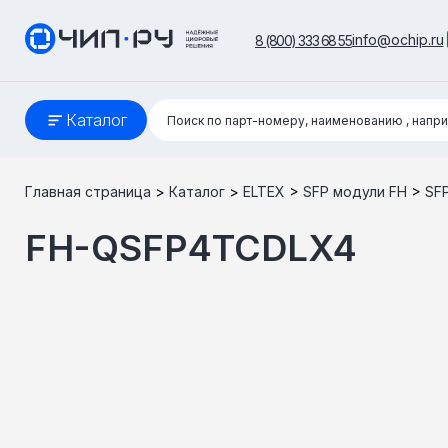
info@ochip.ru
8 (800) 333 68 55
Поиск:
Каталог
Поиск по парт-номеру, наименованию
, напр
Главная страница
>
Каталог
>
ELTEX
>
SFP модули FH
>
SF
FH-QSFP4TCDLX4