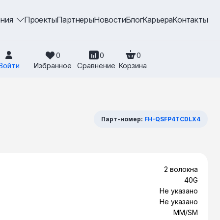
ения
Проекты
Партнеры
Новости
Блог
Карьера
Контакты
0
0
0
Войти
Избранное
Сравнение
Корзина
Парт-номер:
FH-QSFP4TCDLX4
2 волокна
40G
Не указано
Не указано
MM/SM