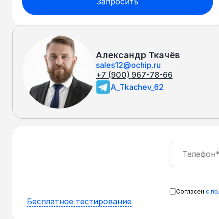
Запросить
Александр Ткачёв
sales12@ochip.ru
+7 (900) 967-78-66
A_Tkachev_62
Согласен
с п
Бесплатное тестирование