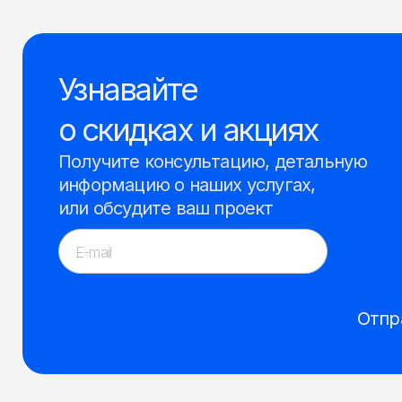
Узнавайте
о скидках и акциях
Получите консультацию, детальную
информацию о наших услугах,
или обсудите ваш проект
Отпр