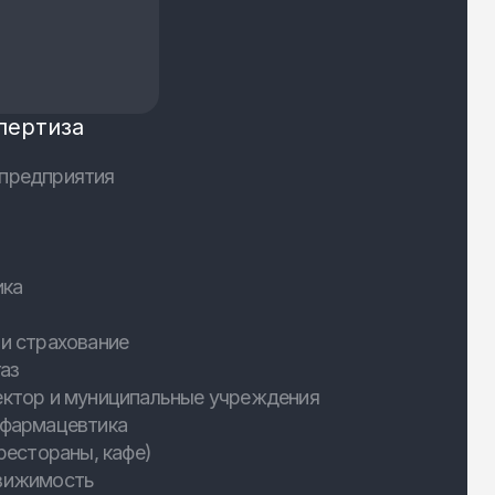
пертиза
предприятия
ика
и страхование
аз
ектор и муниципальные учреждения
 фармацевтика
рестораны, кафе)
вижимость