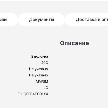
ывы
Документы
Доставка и оп
Описание
2 волокна
40G
Не указано
Не указано
MM/SM
LC
FH-QSFP4TCDLX4