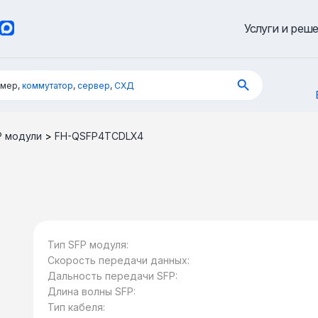
Услуги и реш
имер,
коммутатор
,
сервер
,
СХД
P модули
>
FH-QSFP4TCDLX4
Тип SFP модуля:
Скорость передачи данных:
Дальность передачи SFP:
Длина волны SFP:
Тип кабеля: