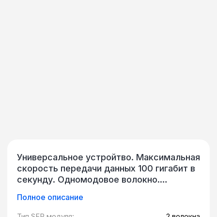
Универсальное устройтво. Максимальная
скорость передачи данных 100 гигабит в
секунду. Одномодовое волокно.
Максимальная длина - 10 километров.
Полное описание
Рабочий диапазон температур - минус 5 -
люс 70 градусов Цельсия. Низкое
Тип SFP модуля:
2 волокна