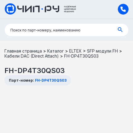
Поиск:
Поиск по парт-номеру, наименованию
Главная страница
>
Каталог
>
ELTEX
>
SFP модули FH
>
Кабели DAC (Direct Attach)
>
FH-DP4T30QS03
FH-DP4T30QS03
Парт-номер:
FH-DP4T30QS03