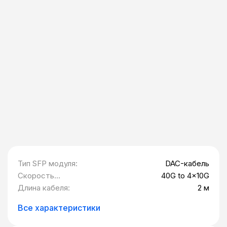
Тип SFP модуля:
DAC-кабель
Скорость
40G to 4x10G
передачи данных:
Длина кабеля:
2 м
Все характеристики