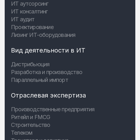
ИТ аутсорсинг
ИТ консалтинг
ИТ аудит
Проектирование
Лизинг ИТ-оборудования
Вид деятельности в ИТ
Дистрибьюция
Разработка и производство
Параллельный импорт
Отраслевая экспертиза
Производственные предприятия
Ритейл и FMCG
Строительство
Телеком