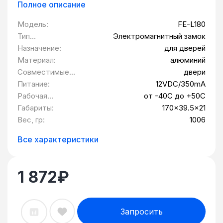
Полное описание
Модель:
FE-L180
Тип
Электромагнитный замок
оборудования:
Назначение:
для дверей
Материал:
алюминий
Совместимые
двери
устройства:
Питание:
12VDC/350mA
Рабочая
от -40С до +50С
температура °C:
Габариты:
170x39.5x21
Вес, гр:
1006
Все характеристики
1 872
₽
Запросить