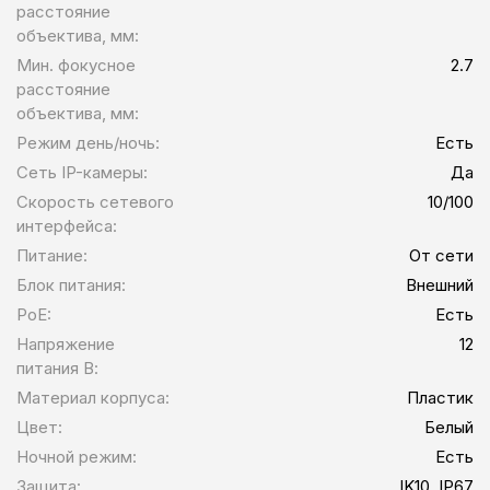
расстояние
объектива, мм:
Мин. фокусное
2.7
расстояние
объектива, мм:
Режим день/ночь:
Есть
Сеть IP-камеры:
Да
Скорость сетевого
10/100
интерфейса:
Питание:
От сети
Блок питания:
Внешний
PoE:
Есть
Напряжение
12
питания В:
Материал корпуса:
Пластик
Цвет:
Белый
Ночной режим:
Есть
Защита:
IK10, IP67