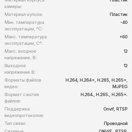
камеры:
Материал купола:
Пластик
Мин. температура
-40
эксплуатации, °С:
Макс. температура
+60
эксплуатации, С°:
Макс. входное
12
напряжение, В:
Выходное
12
напряжение В:
Форматы файлов
H.264, H.264+, H.265, H.265+,
видео:
MJPEG
Формат сжатия
H.264., H.265., H.265+.
файлов:
Поддержка
Onvif, RTSP
видеопротоколов:
Тип связи:
Проводной
Сетевые
ONVIF., RTSP.