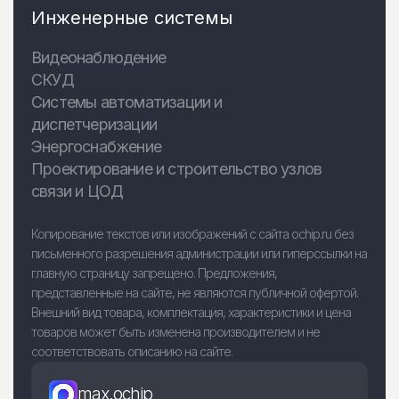
Инженерные системы
Видеонаблюдение
СКУД
Системы автоматизации и
диспетчеризации
Энергоснабжение
Проектирование и строительство узлов
связи и ЦОД
Копирование текстов или изображений с сайта ochip.ru без
письменного разрешения администрации или гиперссылки на
главную страницу запрещено. Предложения,
представленные на сайте, не являются публичной офертой.
Внешний вид товара, комплектация, характеристики и цена
товаров может быть изменена производителем и не
соответствовать описанию на сайте.
max.ochip