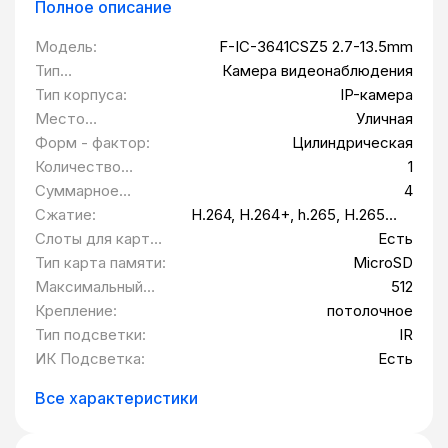
Полное описание
Модель:
F-IC-3641CSZ5 2.7-13.5mm
Тип
Камера видеонаблюдения
оборудования:
Тип корпуса:
IP-камера
Место
Уличная
установки:
Форм - фактор:
Цилиндрическая
Количество
1
камер, шт:
Суммарное
4
разрешение
Сжатие:
H.264, H.264+, h.265, H.265+,
камер, Мп:
MJPEG
Слоты для карт
Есть
памяти:
Тип карта памяти:
MicroSD
Максимальный
512
объем карты
Крепление:
потолочное
памяти:
Тип подсветки:
IR
ИК Подсветка:
Есть
Все характеристики