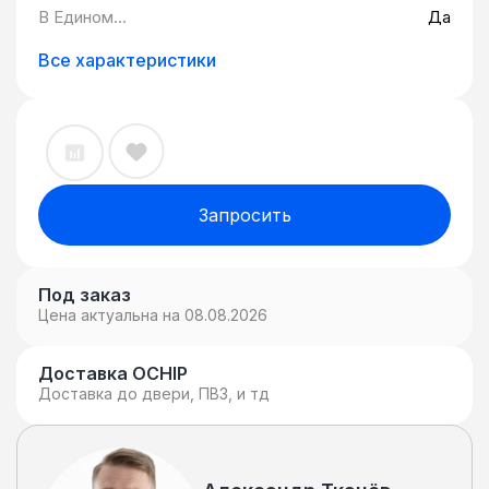
с возможностью просмотра всех аварий
В Едином
Да
выбранного узла - Автоматический поиск
реестре
устройств Eltex в сети Поддерживаемые
российских
Все характеристики
программ для
устройства Eltex - Устройства
ЭВМ и БД:
электропитания: УЭП2-3 УЭП2-5 УЭП3-3
УЭП4-1
Запросить
Под заказ
Цена актуальна на 08.08.2026
Доставка OCHIP
Доставка до двери, ПВЗ, и тд