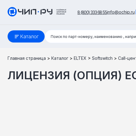
info@ochip.ru
8 (800) 333 68 55
Поиск:
Каталог
Поиск по парт-номеру, наименованию
, напр
Главная страница
>
Каталог
>
ELTEX
>
Softswitch
>
Call-цен
ЛИЦЕНЗИЯ (ОПЦИЯ) E