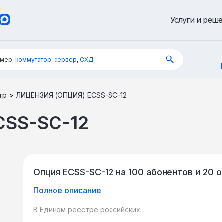
Услуги и реш
имер,
коммутатор
,
сервер
,
СХД
тр
>
ЛИЦЕНЗИЯ (ОПЦИЯ) ECSS-SС-12
CSS-SС-12
Опция ECSS-SС-12 на 100 абонентов и 20
Полное описание
В Едином реестре российских
программ для ЭВМ и БД: