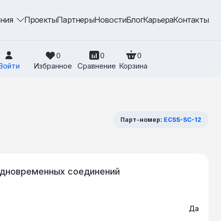
ения
Проекты
Партнеры
Новости
Блог
Карьера
Контакты
0
0
0
Войти
Избранное
Сравнение
Корзина
Парт-номер:
ECSS-SС-12
 одновременных соединений
Да