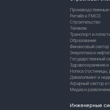
Производственные 
Ритейл и FMCG
Строительство
Телеком
Транспорт и логист
Образование
Финансовый сектор 
Энергетика и нефтег
Государственный с
Здравоохранение и
Horeca (гостиницы, 
Девелопмент и нед
Аграрный сектор и
Медиа и развлечен
Инженерные си