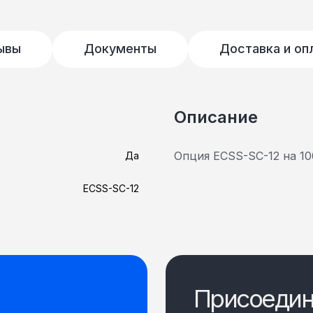
ывы
Документы
Доставка и оп
Описание
Опция ECSS-SС-12 на 1
Да
ECSS-SС-12
Присоедин