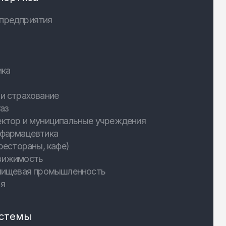
предприятия
ика
и страхование
аз
ектор и муниципальные учреждения
 фармацевтика
рестораны, кафе)
вижимость
 пищевая промышленность
ия
стемы