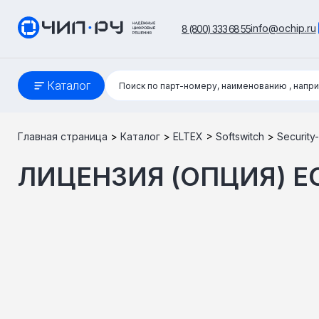
info@ochip.ru
8 (800) 333 68 55
Поиск:
Каталог
Поиск по парт-номеру, наименованию
, напр
Главная страница
>
Каталог
>
ELTEX
>
Softswitch
>
Security-
ЛИЦЕНЗИЯ (ОПЦИЯ) EC