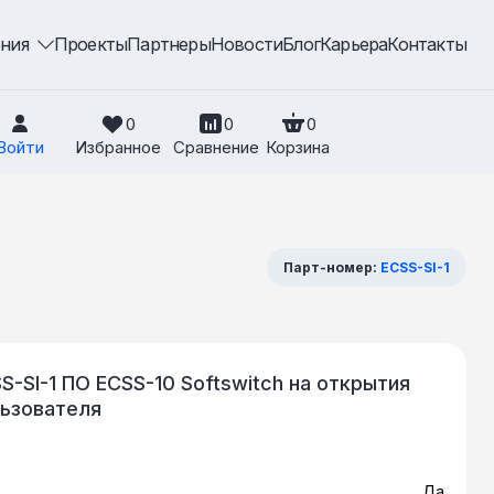
ения
Проекты
Партнеры
Новости
Блог
Карьера
Контакты
0
0
0
Войти
Избранное
Сравнение
Корзина
Парт-номер:
ECSS-SI-1
-SI-1 ПО ECSS-10 Softswitch на открытия
льзователя
Да