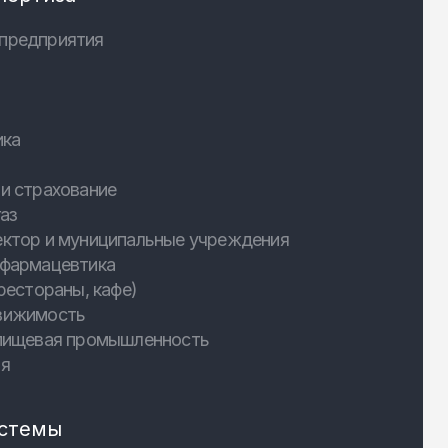
предприятия
ика
и страхование
аз
ектор и муниципальные учреждения
 фармацевтика
рестораны, кафе)
вижимость
 пищевая промышленность
ия
стемы