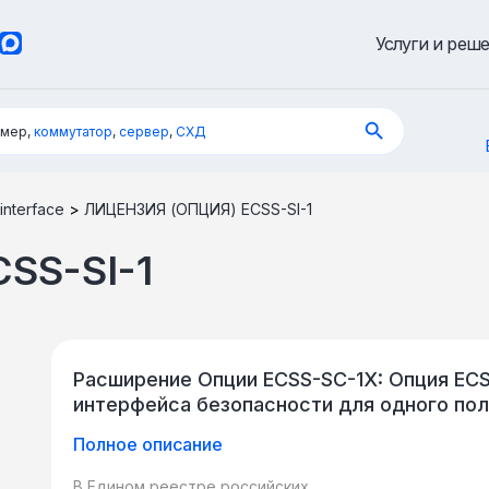
Услуги и реш
имер,
коммутатор
,
сервер
,
СХД
interface
>
ЛИЦЕНЗИЯ (ОПЦИЯ) ECSS-SI-1
SS-SI-1
Расширение Опции ECSS-SC-1X: Опция ECSS
интерфейса безопасности для одного по
Полное описание
В Едином реестре российских