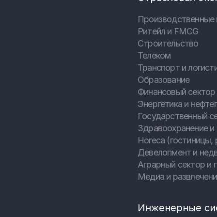
Производственные 
Ритейл и FMCG
Строительство
Телеком
Транспорт и логист
Образование
Финансовый сектор 
Энергетика и нефтег
Государственный с
Здравоохранение и
Horeca (гостиницы, 
Девелопмент и нед
Аграрный сектор и
Медиа и развлечен
Инженерные си