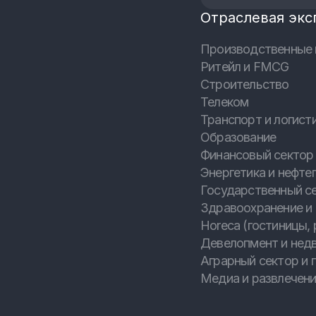
Отраслевая экс
Производственные 
Ритейл и FMCG
Строительство
Телеком
Транспорт и логист
Образование
Финансовый сектор 
Энергетика и нефтег
Государственный с
Здравоохранение и
Horeca (гостиницы, 
Девелопмент и нед
Аграрный сектор и
Медиа и развлечен