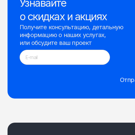
Узнавайте
о скидках и акциях
Получите консультацию, детальную
информацию о наших услугах,
или обсудите ваш проект
Отпр