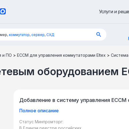
Услуги и реш
имер,
коммутатор
,
сервер
,
СХД
я и ПО
>
ECCM для управления коммутаторами Eltex
>
Система
сетевым оборудованием 
Добавление в систему управления ECCM 
Полное описание
Статус Минпромторг:
В Едином реестре российских