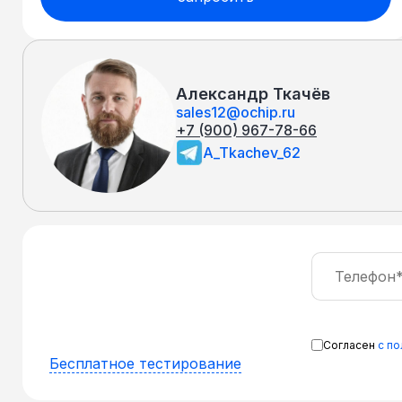
Александр Ткачёв
sales12@ochip.ru
+7 (900) 967-78-66
A_Tkachev_62
Согласен
с п
Бесплатное тестирование