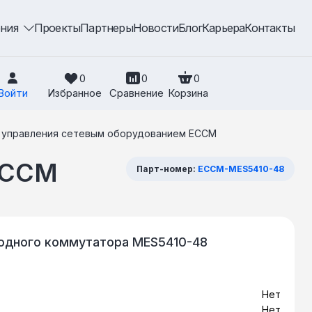
ения
Проекты
Партнеры
Новости
Блог
Карьера
Контакты
0
0
0
Войти
Избранное
Сравнение
Корзина
 управления сетевым оборудованием ECCM
ECCM
Парт-номер:
ECCM-MES5410-48
одного коммутатора MES5410-48
Нет
Нет