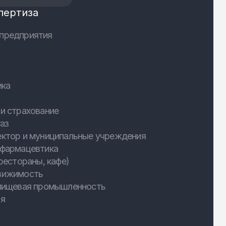
пертиза
предприятия
ика
и страхование
аз
ектор и муниципальные учреждения
 фармацевтика
рестораны, кафе)
вижимость
 пищевая промышленность
ия