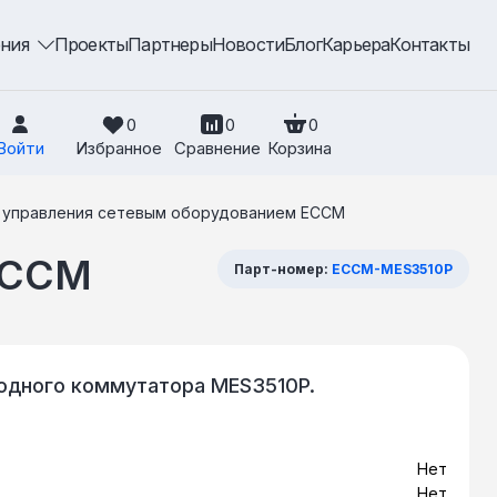
ения
Проекты
Партнеры
Новости
Блог
Карьера
Контакты
0
0
0
Войти
Избранное
Сравнение
Корзина
 управления сетевым оборудованием ECCM
ECCM
Парт-номер:
ECCM-MES3510P
одного коммутатора MES3510P.
Нет
Нет