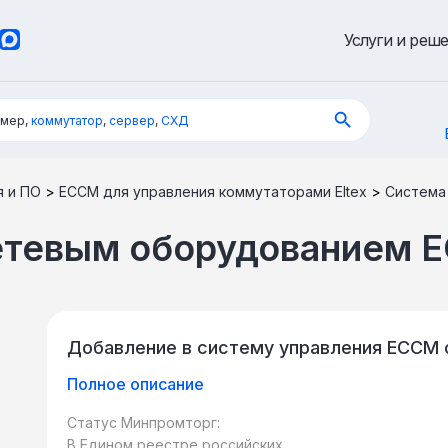
Услуги и реш
имер,
коммутатор
,
сервер
,
СХД
я и ПО
>
ECCM для управления коммутаторами Eltex
>
Система
сетевым оборудованием 
Добавление в систему управления ECCM 
Полное описание
Статус Минпромторг:
В Едином реестре российских