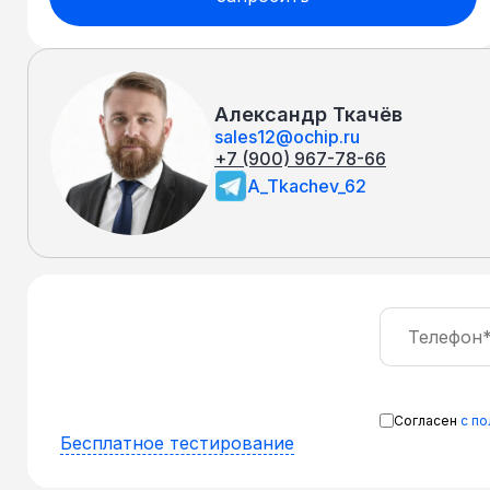
Александр Ткачёв
sales12@ochip.ru
+7 (900) 967-78-66
A_Tkachev_62
Согласен
с п
Бесплатное тестирование