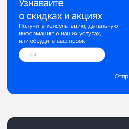
Узнавайте
о скидках и акциях
Получите консультацию, детальную
информацию о наших услугах,
или обсудите ваш проект
Отпр