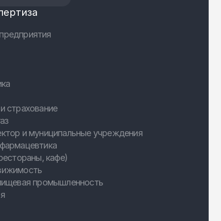
пертиза
предприятия
ика
и страхование
аз
ектор и муниципальные учреждения
 фармацевтика
рестораны, кафе)
вижимость
 пищевая промышленность
ия