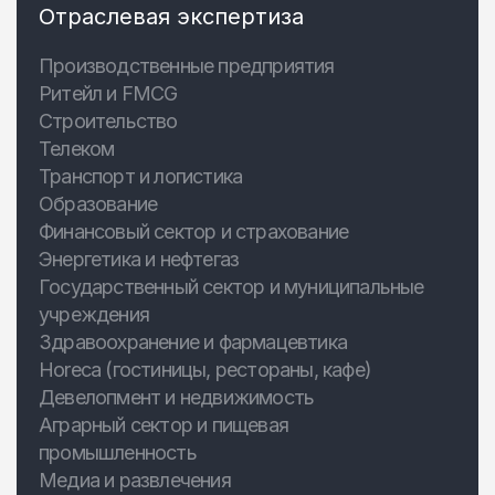
Отраслевая экспертиза
Производственные предприятия
Ритейл и FMCG
Строительство
Телеком
Транспорт и логистика
Образование
Финансовый сектор и страхование
Энергетика и нефтегаз
Государственный сектор и муниципальные
учреждения
Здравоохранение и фармацевтика
Horeca (гостиницы, рестораны, кафе)
Девелопмент и недвижимость
Аграрный сектор и пищевая
промышленность
Медиа и развлечения