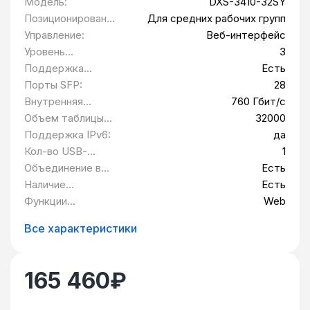
Модель:
DXS-3410-32SY
Позиционировани
Для средних рабочих групп
е:
Управление:
Веб-интерфейс
Уровень
3
коммутатора:
Поддержка
Есть
коммутации 3-го
Порты SFP:
28
уровня:
Внутренняя
760 Гбит/с
пропускная
Объем таблицы
32000
способность:
MAC адресов:
Поддержка IPv6:
да
Кол-во USB-
1
портов:
Объединение в
Есть
стек:
Наличие
Есть
консольного
Функции
Web
порта:
управления:
Все характеристики
165 460
₽