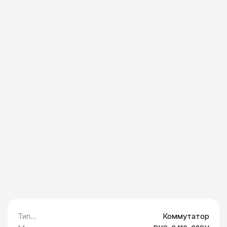
Тип
Коммутатор
оборудования: