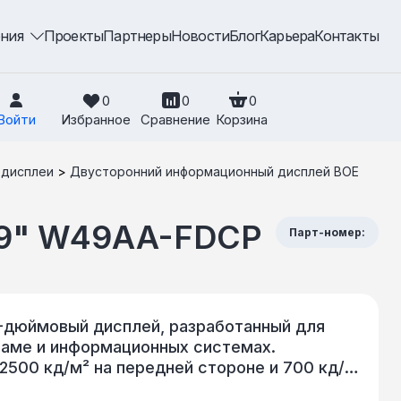
ения
Проекты
Партнеры
Новости
Блог
Карьера
Контакты
0
0
0
Войти
Избранное
Сравнение
Корзина
 дисплеи
>
Двусторонний информационный дисплей BOE
49" W49AA-FDCP
Парт-номер:
-дюймовый дисплей, разработанный для
ламе и информационных системах.
2500 кд/м² на передней стороне и 700 кд/
ю видимость в любых условиях освещения.