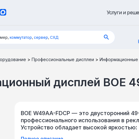
Услуги и реш
имер,
коммутатор
,
сервер
,
СХД
орудование
>
Профессиональные дисплеи
>
Информационные
ационный дисплей BOE 
BOE W49AA-FDCP — это двусторонний 49
профессионального использования в рек
Устройство обладает высокой яркостью: 
м² на задней, что обеспечивает отличну
Полное описание