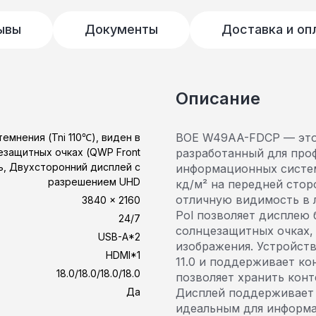
ывы
Документы
Доставка и оп
Описание
BOE W49AA-FDCP — это
темнения (Tni 110℃), виден в
езащитных очках (QWP Front
разработанный для про
ть, Двухсторонний дисплей с
информационных систем
разрешением UHD
кд/м² на передней стор
отличную видимость в 
3840 × 2160
Pol позволяет дисплею
24/7
солнцезащитных очках,
USB-A*2
изображения. Устройств
HDMI*1
11.0 и поддерживает ко
18.0/18.0/18.0/18.0
позволяет хранить конт
Да
Дисплей поддерживает 
идеальным для информа