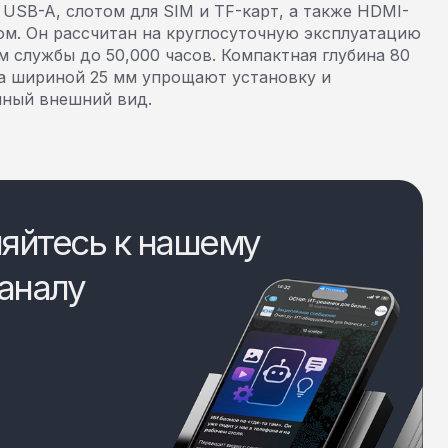
USB-A, слотом для SIM и TF-карт, а также HDMI-
м. Он рассчитан на круглосуточную эксплуатацию
ом службы до 50,000 часов. Компактная глубина 80
а шириной 25 мм упрощают установку и
нный внешний вид.
яйтесь к нашему
аналу