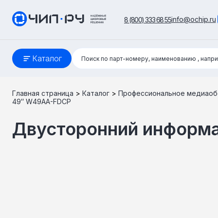
info@ochip.ru
8 (800) 333 68 55
Поиск:
Каталог
Поиск по парт-номеру, наименованию
, напр
Главная страница
>
Каталог
>
Профессиональное медиаоб
49″ W49AA-FDCP
Двусторонний информ