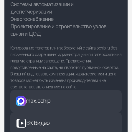
Системы автоматизации и
диспетчеризации
Энергоснабжение
Проектирование и строительство узлов
связи и ЦОД
Копирование текстов или изображений с сайта ochip.ru без
письменного разрешения администрации или гиперссылки на
главную страницу запрещено. Предложения,
представленные на сайте, не являются публичной офертой.
Внешний вид товара, комплектация, характеристики и цена
товаров может быть изменена производителем и не
соответствовать описанию на сайте.
max.ochip
ВК Видео