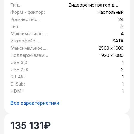
Тип
Видеорегистратор для
оборудования:
видеонаблюдения
Форм - фактор:
Настольный
Количество
24
подключаемых
Тип
IP
видеокамер,
подключаемых
Максимальное
4
Аналоговые/
видеокамер:
количество
Интерфейс
SATA
Цифровые:
подключаемых IP
накопителей:
Максимальное
2560 х 1600
камер:
разрешение
Поддерживаемы
1920 х 1080
воспроизведения:
е разрешения
USB 3.0:
1
воспроизведения:
USB 2.0:
2
RJ-45:
1
D-Sub:
1
HDMI:
1
Все характеристики
135 131
₽