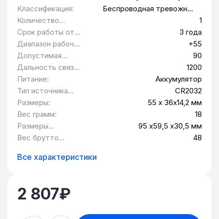
оборудования:
сигнализации
Классификация:
Беспроводная тревожная
кнопка
Количество
1
кнопок:
Срок работы от
3 года
батареи:
Диапазон рабочих
+55
температур °C,
Допустимая
90
мин:
влажность %,
Дальность связи
1200
макс:
с централью
Питание:
Аккумулятор
макс, м:
Тип источника
CR2032
питания:
Размеры:
55 х 36х14,2 мм
Вес грамм:
18
Размеры
95 х59,5 х30,5 мм
упаковки:
Вес брутто
48
грамм:
Все характеристики
2 807
₽