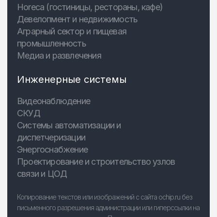
Horeca (гостиницы, рестораны, кафе)
Девелопмент и недвижимость
Аграрный сектор и пищевая
промышленность
Медиа и развлечения
Инженерные системы
Видеонаблюдение
СКУД
Системы автоматизации и
диспетчеризации
Энергоснабжение
Проектирование и строительство узлов
связи и ЦОД
Копирование текстов или изображений с сайта ochip.ru без
письменного разрешения администрации или гиперссылки на