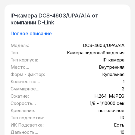
IP-камера DCS-4603/UPA/A1A от
компании D-Link
Полное описание
Модель:
DCS-4603/UPA/A1A
Тип
Камера видеонаблюдения
оборудования:
Тип корпуса:
IP-камера
Место
Внутренняя
установки:
Форм - фактор:
Купольная
Количество
1
камер, шт:
Суммарное
3
разрешение
Сжатие:
H.264, MJPEG
камер, Мп:
Скорость
1/8 - 1/10000 сек
электронного
Крепление:
потолочное
затвора:
Тип подсветки:
IR
ИК Подсветка:
Есть
Дальность
10