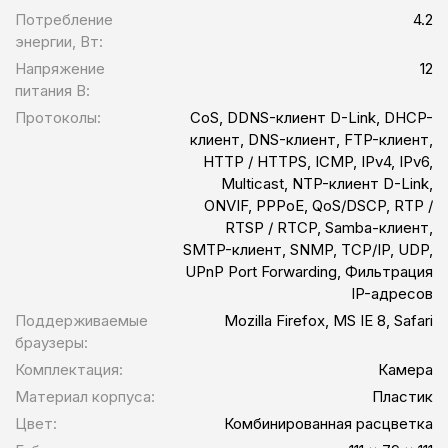
Потребление
4.2
энергии, Вт:
Напряжение
12
питания В:
Протоколы:
CoS, DDNS-клиент D-Link, DHCP-
клиент, DNS-клиент, FTP-клиент,
HTTP / HTTPS, ICMP, IPv4, IPv6,
Multicast, NTP-клиент D-Link,
ONVIF, PPPoE, QoS/DSCP, RTP /
RTSP / RTCP, Samba-клиент,
SMTP-клиент, SNMP, TCP/IP, UDP,
UPnP Port Forwarding, Фильтрация
IP-адресов
Поддерживаемые
Mozilla Firefox, MS IE 8, Safari
браузеры:
Комплектация:
Камера
Материал корпуса:
Пластик
Цвет:
Комбинированная расцветка