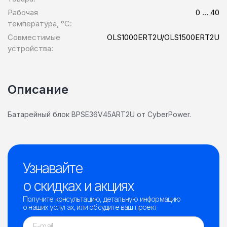
Рабочая
0 … 40
температура, °С:
Совместимые
OLS1000ERT2U/OLS1500ERT2U
устройства:
Описание
Батарейный блок BPSE36V45ART2U от CyberPower.
Узнавайте
о скидках и акциях
Получите консультацию, детальную информацию
о наших услугах, или обсудите ваш проект