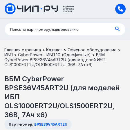
Поиск:
Поиск по парт-номеру, наименованию
Главная страница
>
Каталог
>
Офисное оборудование
>
ИБП
>
CyberPower - ИБП 1Ф (Однофазные)
>
ВБМ
CyberPower BPSE36V45ART2U (для моделей ИБП
OLS1000ERT2U/OLS1500ERT2U, 36В, 7Ач х6)
ВБМ CyberPower
BPSE36V45ART2U (для моделей
ИБП
OLS1000ERT2U/OLS1500ERT2U,
36В, 7Ач х6)
Парт-номер:
BPSE36V45ART2U