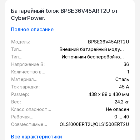
Батарейный блок BPSE36V45ART2U от
CyberPower.
Полное описание
Модель:
BPSE36V45ART2U
Тип
Внешний батарейный модуль
оборудования:
для ИБП ВБМ
Тип
Источники бесперебойного
совместимого
питания
Напряжение В:
36
оборудования:
Количество в
1
упаковке шт:
Материал
Сталь
корпуса:
Ток зарядки:
45 A
Размер:
438 x 88 x 430 мм
Вес:
24.2 кг
Класс опасности
Не опасен
товара:
Рабочая
0 … 40
температура, °С:
Совместимые
OLS1000ERT2U/OLS1500ERT2U
устройства:
Все характеристики