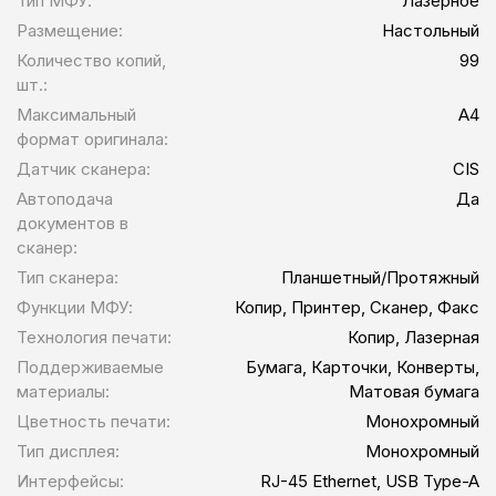
Тип МФУ:
Лазерное
Размещение:
Настольный
Количество копий,
99
шт.:
Максимальный
А4
формат оригинала:
Датчик сканера:
CIS
Автоподача
Да
документов в
сканер:
Тип сканера:
Планшетный/Протяжный
Функции МФУ:
Копир, Принтеp, Сканеp, Факс
Технология печати:
Копир, Лазерная
Поддерживаемые
Бумага, Карточки, Конверты,
материалы:
Матовая бумага
Цветность печати:
Монохромный
Тип дисплея:
Монохромный
Интерфейсы:
RJ-45 Ethernet, USB Type-A