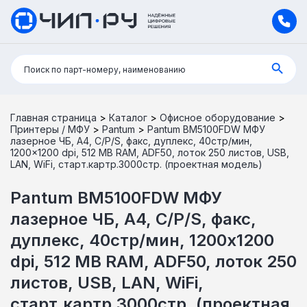
Поиск:
Поиск по парт-номеру, наименованию
Главная страница
>
Каталог
>
Офисное оборудование
>
Принтеры / МФУ
>
Pantum
>
Pantum BM5100FDW МФУ
лазерное ЧБ, A4, C/P/S, факс, дуплекс, 40стр/мин,
1200×1200 dpi, 512 MB RAM, ADF50, лоток 250 листов, USB,
LAN, WiFi, старт.картр.3000стр. (проектная модель)
Pantum BM5100FDW МФУ
лазерное ЧБ, A4, C/P/S, факс,
дуплекс, 40стр/мин, 1200x1200
dpi, 512 MB RAM, ADF50, лоток 250
листов, USB, LAN, WiFi,
старт.картр.3000стр. (проектная