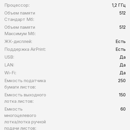
Процессор:
1,2 ГГц
Объем памяти
512
Стандарт Мб:
Объем памяти
512
Максимум Мб:
ЖК-дисплей:
Есть
Поддержка AirPrint:
Есть
USB:
Да
LAN:
Да
Wi-Fi:
Да
Емкость податчика
250
бумаги листов:
Емкость выходного
150
лотка листов:
Емкость
60
многоцелевого
лотка/лотка ручной
подачи листов: