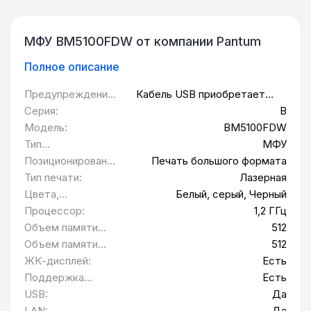
МФУ BM5100FDW от компании Pantum
Полное описание
Предупреждение
Кабель USB приобретается
:
отдельно
Серия:
B
Модель:
BM5100FDW
Тип
МФУ
оборудования:
Позиционировани
Печать большого формата
е:
Тип печати:
Лазерная
Цвета,
Белый, серый, Черный
использованные в
Процессор:
1,2 ГГц
оформлении:
Объем памяти
512
Стандарт Мб:
Объем памяти
512
Максимум Мб:
ЖК-дисплей:
Есть
Поддержка
Есть
AirPrint:
USB:
Да
LAN:
Да