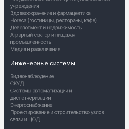
учреждения
Здравоохранение и фармацевтика
Horeca (гостиницы, рестораны, кафе)
Девелопмент и недвижимость
Аграрный сектор и пищевая
промышленность
Медиа и развлечения
Инженерные системы
Видеонаблюдение
СКУД
Системы автоматизации и
диспетчеризации
Энергоснабжение
Проектирование и строительство узлов
связи и ЦОД