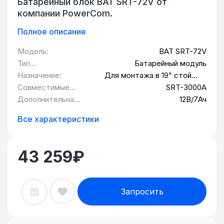
Батарейный блок BAT SRT-72V от
компании PowerCom.
Полное описание
Модель:
BAT SRT-72V
Тип
Батарейный модуль
оборудования:
Назначение:
Для монтажа в 19" стойку
дополнительного комплекта
Совместимые
SRT-3000A
батарей
устройства:
Дополнительная
12В/7Ач
информация:
Все характеристики
43 259
₽
Запросить