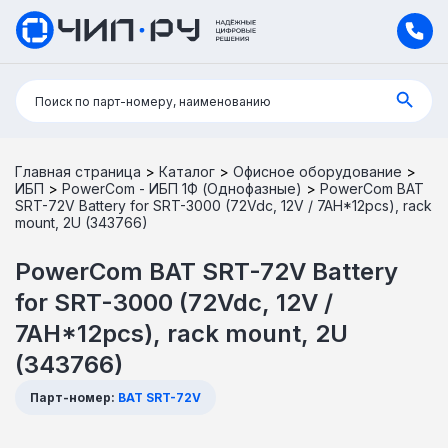
Поиск:
Поиск по парт-номеру, наименованию
Главная страница
>
Каталог
>
Офисное оборудование
>
ИБП
>
PowerCom - ИБП 1Ф (Однофазные)
>
PowerCom BAT
SRT-72V Battery for SRT-3000 (72Vdc, 12V / 7AH*12pcs), rack
mount, 2U (343766)
PowerCom BAT SRT-72V Battery
for SRT-3000 (72Vdc, 12V /
7AH*12pcs), rack mount, 2U
(343766)
Парт-номер:
BAT SRT-72V