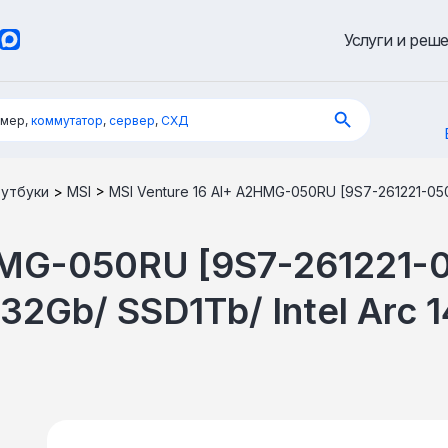
Услуги и реш
имер,
коммутатор
,
сервер
,
СХД
утбуки
>
MSI
>
MSI Venture 16 AI+ A2HMG-050RU [9S7-261221-050]
HMG-050RU [9S7-261221-0
32Gb/ SSD1Tb/ Intel Arc 