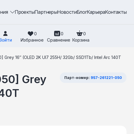
ения
Проекты
Партнеры
Новости
Блог
Карьера
Контакты
0
0
0
Войти
Избранное
Сравнение
Корзина
 Grey 16″ (OLED 2K Ul7 255H/ 32Gb/ SSD1Tb/ Intel Arc 140T
50] Grey
Парт-номер:
9S7-261221-050
140T