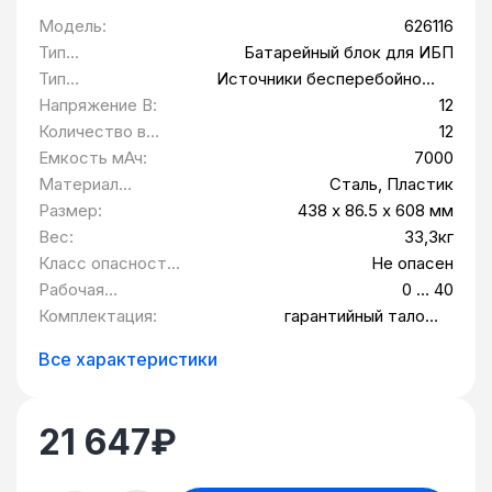
Модель:
626116
Тип
Батарейный блок для ИБП
оборудования:
Тип
Источники бесперебойного
совместимого
питания
Напряжение В:
12
оборудования:
Количество в
12
упаковке шт:
Емкость мАч:
7000
Материал
Сталь, Пластик
корпуса:
Размер:
438 x 86.5 x 608 мм
Вес:
33,3кг
Класс опасности
Не опасен
товара:
Рабочая
0 … 40
температура, °С:
Комплектация:
гарантийный талон,
Дополнительные
расширительные вставки для
Все характеристики
вертикальной установки 2 шт,
Дополнительный батарейный
модуль EBM Innova RT,
21 647
₽
Кабель заземления,
Монтажные планки для
установки в стойку 2 шт,