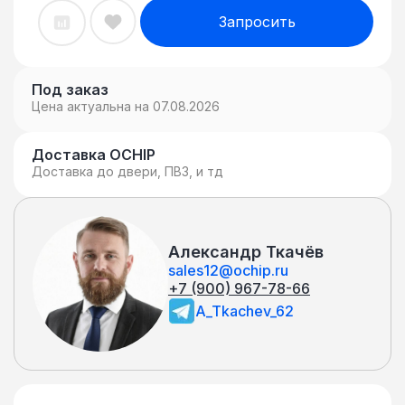
Фиксирующая металлическая
Запросить
скоба и комплект винтов для
фиксации
Под заказ
Цена актуальна на 07.08.2026
Доставка OCHIP
Доставка до двери, ПВЗ, и тд
Александр Ткачёв
sales12@ochip.ru
+7 (900) 967-78-66
A_Tkachev_62