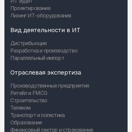
ИТ аудит
Проектирование
Лизинг ИТ-оборудования
Вид деятельности в ИТ
Дистрибьюция
Разработка и производство
Параллельный импорт
Отраслевая экспертиза
Производственные предприятия
Ритейл и FMCG
Строительство
Телеком
Транспорт и логистика
Образование
Финансовый сектор и страхование