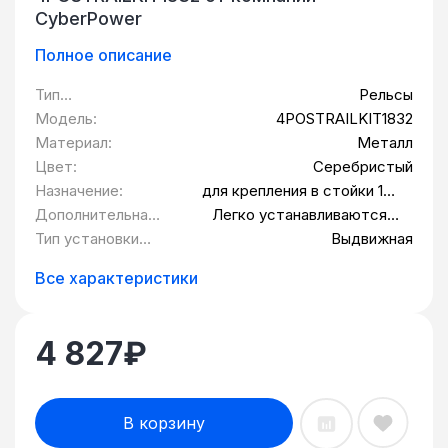
CyberPower
Полное описание
Тип
Рельсы
оборудования:
Модель:
4POSTRAILKIT1832
Материал:
Металл
Цвет:
Серебристый
Назначение:
для крепления в стойки 19"
ИБП типа 1U и 2U.
Дополнительная
Легко устанавливаются в
информация:
стойки.
Тип установки
Выдвижная
полки:
Все характеристики
4 827
₽
В корзину