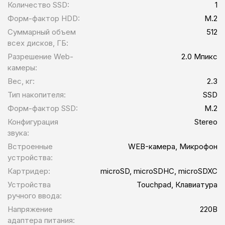
Количество SSD:
1
Форм-фактор HDD:
M.2
Суммарный объем
512
всех дисков, ГБ:
Разрешение Web-
2.0 Мпикс
камеры:
Вес, кг:
2.3
Тип накопителя:
SSD
Форм-фактор SSD:
M.2
Конфигурация
Stereo
звука:
Встроенные
WEB-камера, Микрофон
устройства:
Картридер:
microSD, microSDHC, microSDXC
Устройства
Touchpad, Клавиатура
ручного ввода:
Напряжение
220В
адаптера питания: