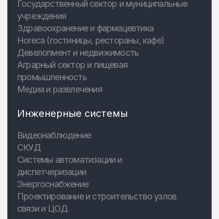
Государственный сектор и муниципальные
учреждения
Здравоохранение и фармацевтика
Horeca (гостиницы, рестораны, кафе)
Девелопмент и недвижимость
Аграрный сектор и пищевая
промышленность
Медиа и развлечения
Инженерные системы
Видеонаблюдение
СКУД
Системы автоматизации и
диспетчеризации
Энергоснабжение
Проектирование и строительство узлов
связи и ЦОД