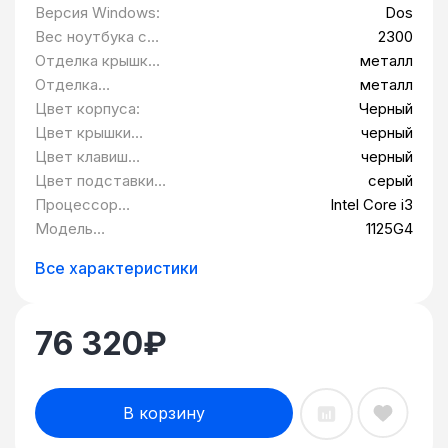
Версия Windows:
Dos
Вес ноутбука с
2300
аккумулятором,
Отделка крышки
металл
грамм:
ноутбука:
Отделка
металл
подставки под
Цвет корпуса:
Черный
запястья:
Цвет крышки
черный
ноутбука:
Цвет клавиш
черный
ноутбука:
Цвет подставки
серый
под запястья:
Процессор
Intel Core i3
ноутбука:
Модель
1125G4
процессора:
Все характеристики
76 320
₽
В корзину