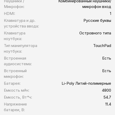
Наушники /
Комбинированный наушники/
Микрофон:
микрофон вход
HDMI:
1
Клавиатура и др.
Русские буквы
устройства ввода:
Клавиатура
Островного типа
ноутбука:
Тип манипулятора
TouchPad
ноутбука:
Встроенная
Есть
аудиосистема:
Встроенный
Есть
микрофон:
Батарея:
Li-Poly Литий-полимерные
Емкость мАч:
4800
Емкость, Вт*ч:
54.7
Напряжение
11.4
батареи, В: