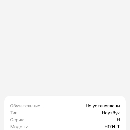
Обязательные
Не установлены
программы
Тип
Ноутбук
предустановлены
оборудования:
Серия:
H
:
Модель:
Н17И-Т