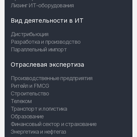
Лизинг ИТ-оборудования
Вид деятельности в ИТ
Дистрибьюция
Разработка и производство
Параллельный импорт
Отраслевая экспертиза
Производственные предприятия
Ритейл и FMCG
Строительство
Телеком
Транспорт и логистика
Образование
Финансовый сектор и страхование
Энергетика и нефтегаз